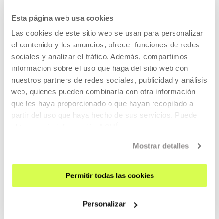
AGENDA
Esta página web usa cookies
ZATOZ
Las cookies de este sitio web se usan para personalizar
KONTAKTUA ETA ORDUTEGIAK
el contenido y los anuncios, ofrecer funciones de redes
NOLA ETORRI
sociales y analizar el tráfico. Además, compartimos
información sobre el uso que haga del sitio web con
BISITA GIDATUAK
nuestros partners de redes sociales, publicidad y análisis
OSTATUA
web, quienes pueden combinarla con otra información
IRISGARRITASUNA
que les haya proporcionado o que hayan recopilado a
partir del uso que haya hecho de sus servicios. Puede
ARAUAK
obtener más información
AQUÍ
ERAIKINAREN PLANOA
Mostrar detalles
PRENTSA
ARETOEN ALOKAIRUA
Permitir todas las cookies
BIDALI ZURE PROPOSAMENA
Personalizar
GURI BURUZ