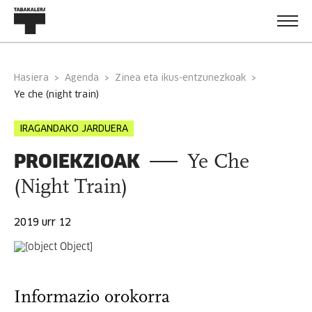
Hasiera
Agenda
Zinea eta ikus-entzunezkoak
ye che (night train)
IRAGANDAKO JARDUERA
PROIEKZIOAK
Ye Che
(Night Train)
2019 urr 12
Informazio orokorra