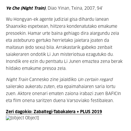
Ye Che (Night Train)
, Diao Yinan, Txina, 2007, 94'
Wu Hongyan-ek agente judizial gisa dihardu lanean
Shaanxiko espetxean, hiltzera kondenatutako emakume
presoekin. Hamar urte baina gehiago dira alargundu zela
eta astebururo gertuko herrietako jaietara joaten da
maitasun (edo sexu) bila. Arrakastarik gabeko zenbait
saiakeraren ondotik Li Jun misteriotsua ezagutuko du.
Inondik ere ezin du pentsatu Li Junen emaztea zena berak
hildako emakume presoa zela.
Night Train
Cannesko zine jaialdiko
Un certain regard
sailerako aukeratu zuten, eta epaimahaiaren saria lortu
zuen. Aktore onenari ematen zaiona irabazi zuen BAFICIn
eta film onena saritzen duena Varsoviako festibalean.
Zeri dagokio: Zabaltegi-Tabakalera + PLUS 2019