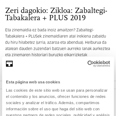
Zeri dagokio: Zikloa: Zabaltegi-
Tabakalera + PLUS 2019
Eta zinemaldia ez bada inoiz amaitzen? Zabaltegi-
Tabakalera + PLUSek zinemaldiaren atal irekiena zabaldu
du hiru hilabetez (urria, azaroa eta abendua). Helburua da
atalean dauden zuzendari batzuen aurreko lanak aurkeztea
eta zinemaren historiari buruzko elkarrizketak
proposatzea.
IKUSI ZIKLOA
Esta página web usa cookies
Las cookies de este sitio web se usan para personalizar
el contenido y los anuncios, ofrecer funciones de redes
sociales y analizar el tráfico. Además, compartimos
información sobre el uso que haga del sitio web con
nuestros partners de redes sociales, publicidad y análisis