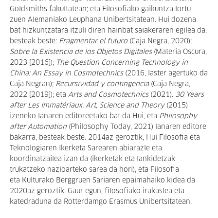
Goldsmiths fakultatean; eta Filosofiako gaikuntza lortu
zuen Alemaniako Leuphana Unibertsitatean. Hui dozena
bat hizkuntzatara itzuli diren hainbat saiakeraren egilea da,
besteak beste:
Fragmentar el futuro
(Caja Negra, 2020);
Sobre la Existencia de los Objetos Digitales
(Materia Oscura,
2023 [2016]);
The Question Concerning Technology in
China: An Essay in Cosmotechnics
(2016, laster agertuko da
Caja Negran);
Recursividad y contingencia
(Caja Negra,
2022 [2019]); eta
Arts and Cosmotechnics
(2021).
30 Years
after Les Immatériaux: Art, Science and Theory
(2015)
izeneko lanaren editoreetako bat da Hui, eta
Philosophy
after Automation
(Philosophy Today, 2021) lanaren editore
bakarra, besteak beste. 2014az geroztik, Hui Filosofia eta
Teknologiaren Ikerketa Sarearen abiarazle eta
koordinatzailea izan da (ikerketak eta lankidetzak
trukatzeko nazioarteko sarea da hori), eta Filosofia
eta Kulturako Berggruen Sariaren epaimahaiko kidea da
2020az geroztik. Gaur egun, filosofiako irakaslea eta
katedraduna da Rotterdamgo Erasmus Unibertsitatean.