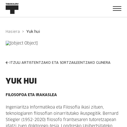
Hasiera
yuk hui
ITZULI ARTISTENTZAKO ETA SORTZAILEENTZAKO GUNERA
YUK HUI
FILOSOFOA ETA IRAKASLEA
Ingeniaritza Informatikoa eta Filosofia ikasi zituen,
teknologiaren filosofian oinarritutako ikuspegitik. Bernard
Stiegler (1952-2020) filosofo frantsesaren tutoretzapean
idatzi zuen doktorego-tesia, Londresko Unibertsitateko