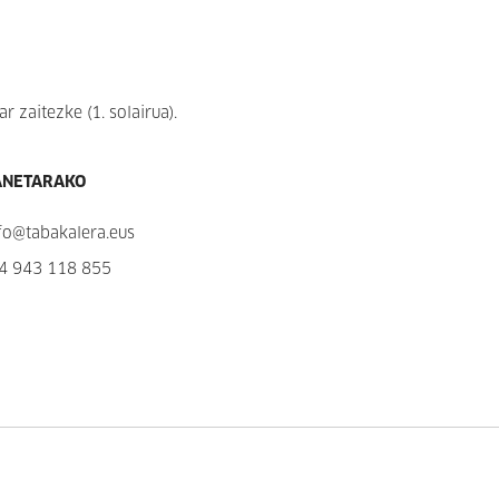
 zaitezke (1. solairua).
ANETARAKO
fo@tabakalera.eus
4 943 118 855