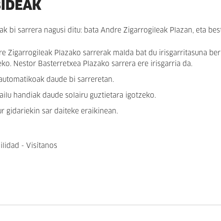
BIDEAK
ak bi sarrera nagusi ditu: bata Andre Zigarrogileak Plazan, eta be
e Zigarrogileak Plazako sarrerak malda bat du irisgarritasuna ber
eko. Nestor Basterretxea Plazako sarrera ere irisgarria da.
automatikoak daude bi sarreretan.
ailu handiak daude solairu guztietara igotzeko.
r gidariekin sar daiteke eraikinean.