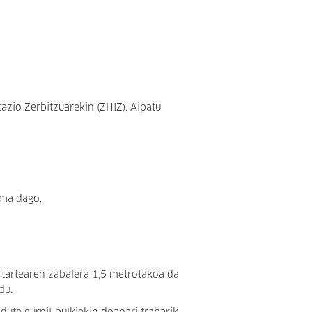
azio Zerbitzuarekin (ZHIZ). Aipatu
ema dago.
 tartearen zabalera 1,5 metrotakoa da
du.