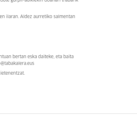
dute gurpil-aulkiekin doanari trabarik
hen ilaran. Aldez aurretiko salmentan
ntuan bertan eska daiteke, eta baita
o@tabakalera.eus
ietenentzat.