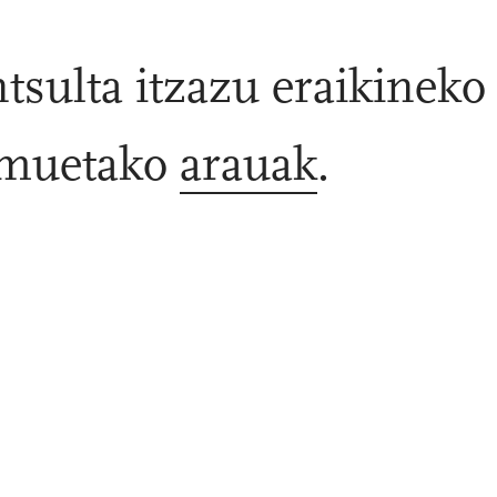
tsulta itzazu eraikineko 
emuetako
arauak
.