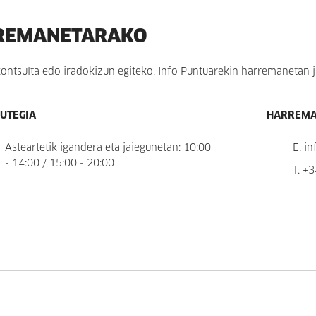
REMANETARAKO
ontsulta edo iradokizun egiteko, Info Puntuarekin harremanetan jar
UTEGIA
HARREM
Asteartetik igandera eta jaiegunetan: 10:00
E.
in
- 14:00 / 15:00 - 20:00
T.
+3