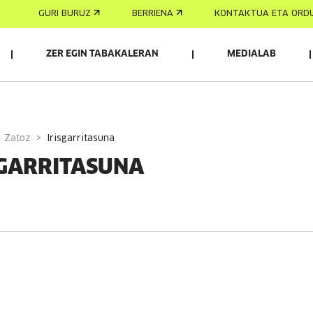
GURI BURUZ
BERRIENA
KONTAKTUA ETA ORD
ZER EGIN TABAKALERAN
MEDIALAB
Zatoz
irisgarritasuna
SGARRITASUNA