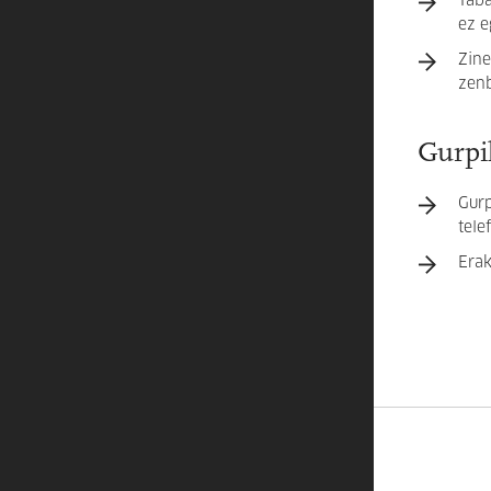
Taba
ez e
Zine
zenb
Gurpil
Gurp
tel
Erak