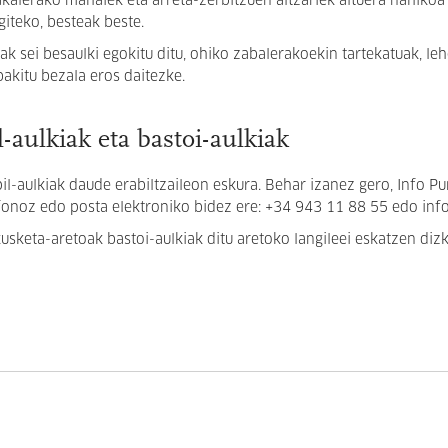
kalerako mahaiek eta arreta-zerbitzuen altzariek altuera nahikoa 
giteko, besteak beste.
ak sei besaulki egokitu ditu, ohiko zabalerakoekin tartekatuak, le
akitu bezala eros daitezke.
-aulkiak eta bastoi-aulkiak
il-aulkiak daude erabiltzaileon eskura. Behar izanez
gero, Info Pu
efonoz edo
posta elektroniko bidez ere: +34 943
11 88 55 edo inf
usketa-aretoak bastoi-aulkiak ditu aretoko langileei eskatzen dizk