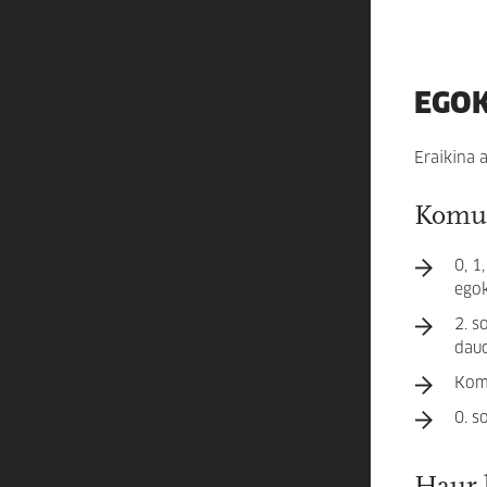
EGO
Eraikina 
Komu
0, 1
egok
2. s
daud
Komu
0. s