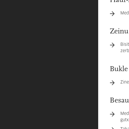
Haur-
Medi
Zeinu
Bisi
zerb
Bukle
Zine
Besau
Medi
gutx