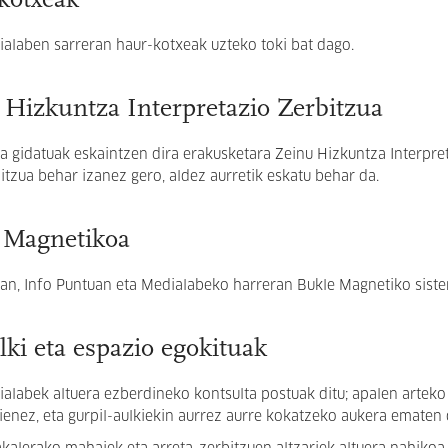
kotxeak
alaben sarreran haur-kotxeak uzteko toki bat dago.
 Hizkuntza Interpretazio Zerbitzua
ta gidatuak eskaintzen dira erakusketara Zeinu Hizkuntza Interpret
itzua behar izanez gero, aldez aurretik eskatu behar da.
 Magnetikoa
an, Info Puntuan eta Medialabeko harreran Bukle Magnetiko sist
lki eta espazio egokituak
alabek altuera ezberdineko kontsulta postuak ditu; apalen arteko
ienez, eta gurpil-aulkiekin aurrez aurre kokatzeko aukera ematen 