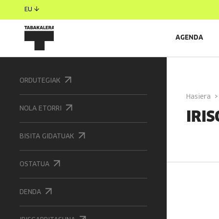
EU
AGENDA
ORDUTEGIAK
Hasiera
NOLA ETORRI
IRI
BISITA GIDATUAK
OSTATUA
DENDA