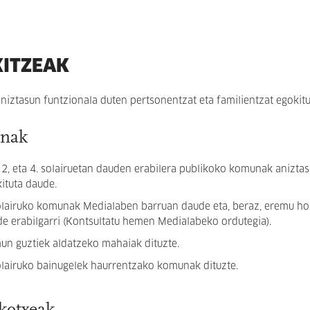
KITZEAK
aniztasun funtzionala duten pertsonentzat eta familientzat egokitu
nak
, 2, eta 4. solairuetan dauden erabilera publikoko komunak anizta
ituta daude.
olairuko komunak Medialaben barruan daude eta, beraz, eremu ho
e erabilgarri (Kontsultatu
hemen
Medialabeko ordutegia).
n guztiek aldatzeko mahaiak dituzte.
olairuko bainugelek haurrentzako komunak dituzte.