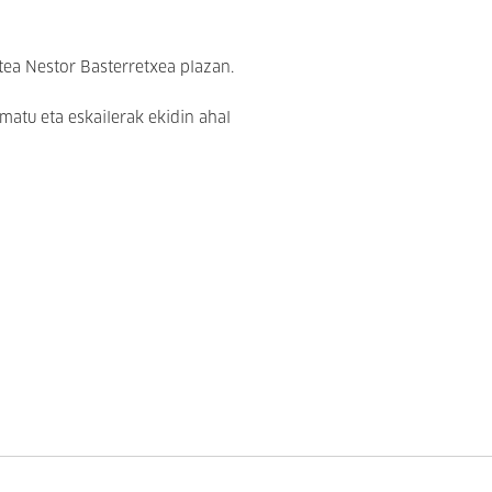
stea Nestor Basterretxea plazan.
matu eta eskailerak ekidin ahal