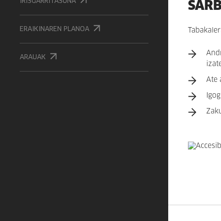
SAR
IRISGARRITASUNA
ERAIKINAREN PLANOA
Tabakaler
Andr
ARAUAK
izat
Ate 
Igog
Zaku