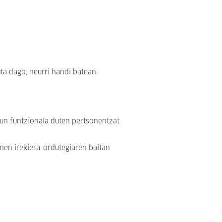
ta dago, neurri handi batean.
sun funtzionala duten pertsonentzat
nen irekiera-ordutegiaren baitan