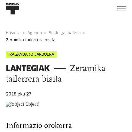
Hasiera
Agenda
Beste gai batzuk
zeramika tailerrera bisita
IRAGANDAKO JARDUERA
LANTEGIAK
Zeramika
tailerrera bisita
2018 eka 27
Informazio orokorra