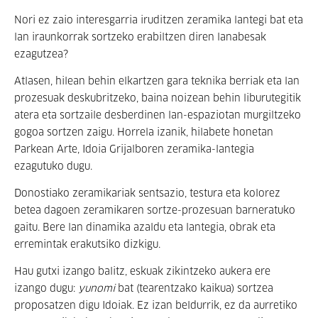
Nori ez zaio interesgarria iruditzen zeramika lantegi bat eta
lan iraunkorrak sortzeko erabiltzen diren lanabesak
ezagutzea?
Atlasen, hilean behin elkartzen gara teknika berriak eta lan
prozesuak deskubritzeko, baina noizean behin liburutegitik
atera eta sortzaile desberdinen lan-espaziotan murgiltzeko
gogoa sortzen zaigu. Horrela izanik, hilabete honetan
Parkean Arte, Idoia Grijalboren zeramika-lantegia
ezagutuko dugu.
Donostiako zeramikariak sentsazio, testura eta kolorez
betea dagoen zeramikaren sortze-prozesuan barneratuko
gaitu. Bere lan dinamika azaldu eta lantegia, obrak eta
erremintak erakutsiko dizkigu.
Hau gutxi izango balitz, eskuak zikintzeko aukera ere
izango dugu:
yunomi
bat (tearentzako kaikua) sortzea
proposatzen digu Idoiak. Ez izan beldurrik, ez da aurretiko