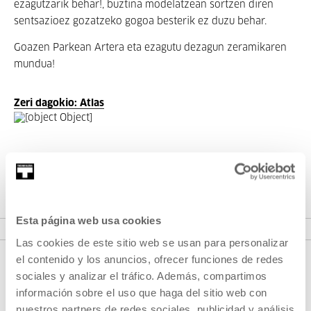
ezagutzarik behar!, buztina modelatzean sortzen diren
sentsazioez gozatzeko gogoa besterik ez duzu behar.
Goazen Parkean Artera eta ezagutu dezagun zeramikaren
mundua!
Zeri dagokio: Atlas
Zeri dagokio: Proiektua: Atlas
IKUSI PROIEKTUAK
Esta página web usa cookies
Las cookies de este sitio web se usan para personalizar
el contenido y los anuncios, ofrecer funciones de redes
sociales y analizar el tráfico. Además, compartimos
información sobre el uso que haga del sitio web con
nuestros partners de redes sociales, publicidad y análisis