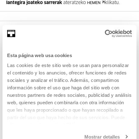
lantegira joateko sarrerak
ateratzeko
klikatu.
HEMEN
Esta página web usa cookies
Las cookies de este sitio web se usan para personalizar
el contenido y los anuncios, ofrecer funciones de redes
sociales y analizar el tráfico. Además, compartimos
EMAN IZENA BULETINEAN
información sobre el uso que haga del sitio web con
AGENDA
nuestros partners de redes sociales, publicidad y análisis
web, quienes pueden combinarla con otra información
ZATOZ
que les haya proporcionado o que hayan recopilado a
KONTAKTUA ETA ORDUTEGIAK
partir del uso que haya hecho de sus servicios. Puede
NOLA ETORRI
obtener más información
AQUÍ
BISITA GIDATUAK
Mostrar detalles