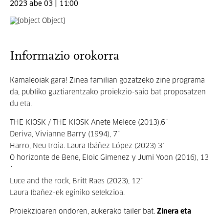
2023 abe 03 | 11:00
Informazio orokorra
Kamaleoiak gara! Zinea familian gozatzeko zine programa
da, publiko guztiarentzako proiekzio-saio bat proposatzen
du eta.
THE KIOSK / THE KIOSK Anete Melece (2013),6´
Deriva, Vivianne Barry (1994), 7´
Harro, Neu troia. Laura Ibáñez López (2023) 3´
O horizonte de Bene, Eloic Gimenez y Jumi Yoon (2016), 13
´
Luce and the rock, Britt Raes (2023), 12´
Laura Ibañez-ek eginiko selekzioa.
Proiekzioaren ondoren, aukerako tailer bat.
Zinera eta