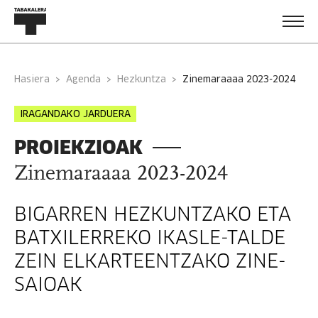
Hasiera
Agenda
Hezkuntza
zinemaraaaa 2023-2024
IRAGANDAKO JARDUERA
PROIEKZIOAK
Zinemaraaaa 2023-2024
BIGARREN HEZKUNTZAKO ETA
BATXILERREKO IKASLE-TALDE
ZEIN ELKARTEENTZAKO ZINE-
SAIOAK