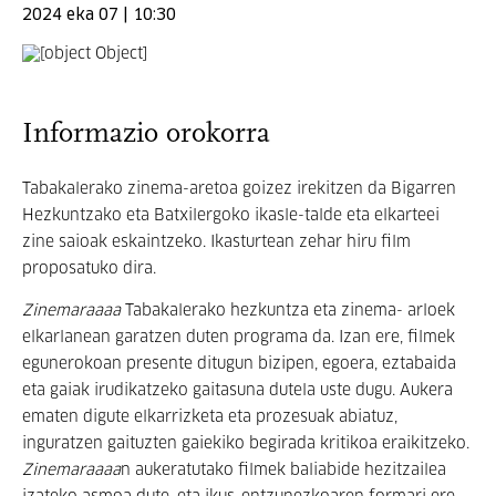
2024 eka 07 | 10:30
Informazio orokorra
Tabakalerako zinema-aretoa goizez irekitzen da Bigarren
Hezkuntzako eta Batxilergoko ikasle-talde eta elkarteei
zine saioak eskaintzeko. Ikasturtean zehar hiru film
proposatuko dira.
Zinemaraaaa
Tabakalerako hezkuntza eta zinema- arloek
elkarlanean garatzen duten programa da. Izan ere, filmek
egunerokoan presente ditugun bizipen, egoera, eztabaida
eta gaiak irudikatzeko gaitasuna dutela uste dugu. Aukera
ematen digute elkarrizketa eta prozesuak abiatuz,
inguratzen gaituzten gaiekiko begirada kritikoa eraikitzeko.
Zinemaraaaa
n aukeratutako filmek baliabide hezitzailea