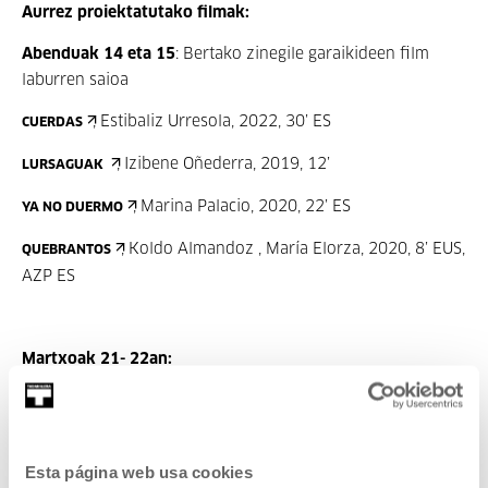
Aurrez proiektatutako filmak:
Abenduak 14 eta 15
: Bertako zinegile garaikideen film
laburren saioa
,
Estibaliz Urresola, 2022, 30’ ES
CUERDAS
,
Izibene Oñederra, 2019, 12’
LURSAGUAK
,
Marina Palacio, 2020, 22’ ES
YA NO DUERMO
,
Koldo Almandoz , María Elorza, 2020, 8’ EUS,
QUEBRANTOS
AZP ES
Martxoak 21- 22an:
,
Céline Sciamma, 2014, 112’
GIRLHOOD
Esta página web usa cookies
Informazio praktikoa