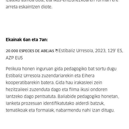
izateko asmoa dute, eta ikus-entzunezkoaren formari ere
arreta eskaintzen diote.
Ekainak 6an eta 7an:
, Estibaliz Urresola, 2023, 129’ ES,
20.000 ESPECIES DE ABEJAS
AZP EUS
Pelikula honen inguruan gida pedagogiko bat sortu dugu
Estibaliz Urresola zuzendariarekin eta Eihera
kooperatibarekin batera. Gida hau irakasleei zein
hezitzaileei zuzenduta dago eta filma ikusi ondoren
lantzeko dago pentsatuta. Baliabide pedagogiko honetan,
lanketa prozesuan identifikatutako alderdi batzuk,
tematikoak eta formalak, nabarmendu nahi izan ditugu.