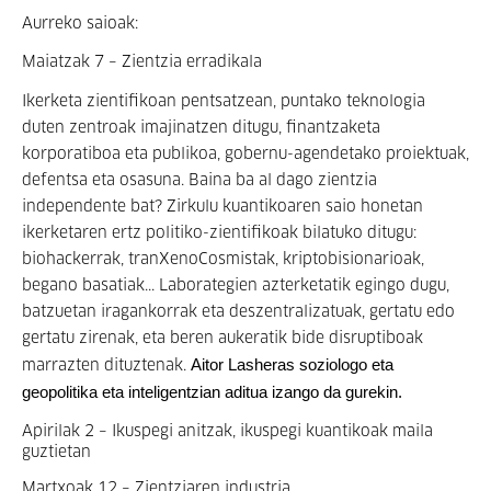
Aurreko saioak:
Maiatzak 7 – Zientzia erradikala
Ikerketa zientifikoan pentsatzean, puntako teknologia
duten zentroak imajinatzen ditugu, finantzaketa
korporatiboa eta publikoa, gobernu-agendetako proiektuak,
defentsa eta osasuna. Baina ba al dago zientzia
independente bat? Zirkulu kuantikoaren saio honetan
ikerketaren ertz politiko-zientifikoak bilatuko ditugu:
biohackerrak, tranXenoCosmistak, kriptobisionarioak,
begano basatiak... Laborategien azterketatik egingo dugu,
batzuetan iragankorrak eta deszentralizatuak, gertatu edo
gertatu zirenak, eta beren aukeratik bide disruptiboak
Aitor Lasheras soziologo eta 
marrazten dituztenak.
geopolitika eta inteligentzian aditua izango da gurekin.
Apirilak 2 – Ikuspegi anitzak, ikuspegi kuantikoak maila
guztietan
Martxoak 12 – Zientziaren industria