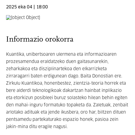
2025 eka 04 | 18:00
Informazio orokorra
Kuantika, unibertsoaren ulermena eta informazioaren
prozesamendua eraldatzeko duen gaitasunarekin,
zeharkakoa eta disziplinartekoa den elkarrizketa
zirraragarri baten erdigunean dago. Baita Donostian ere.
Zirkulu Kuantikoa, honenbestez, zientzia-teoria horrek eta
bere alderdi teknologikoak dakartzan hainbat inplikazio
eta etorkizun posibleei buruz solasteko hilean behin egiten
den mahai-inguru formatuko topaketa da. Zaletuak, zenbait
arlotako adituak eta jende ikusbera, oro har, biltzen dituen
pentsamedu partekaturako espazio honek, pasioa zein
jakin-mina ditu eragile nagusi.