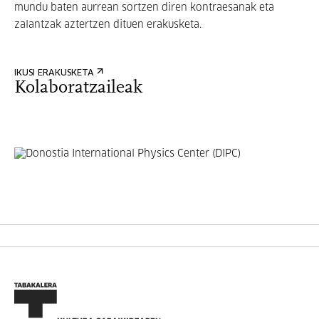
mundu baten aurrean sortzen diren kontraesanak eta
zalantzak aztertzen dituen erakusketa.
IKUSI ERAKUSKETA
Kolaboratzaileak