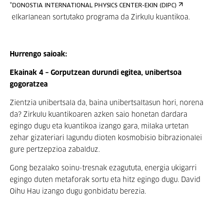
*
DONOSTIA INTERNATIONAL PHYSICS CENTER-EKIN (DIPC)
elkarlanean sortutako programa da Zirkulu kuantikoa.
Hurrengo saioak:
Ekainak 4 – Gorputzean durundi egitea, unibertsoa
gogoratzea
Zientzia unibertsala da, baina unibertsaltasun hori, norena
da? Zirkulu kuantikoaren azken saio honetan dardara
egingo dugu eta kuantikoa izango gara, milaka urtetan
zehar gizateriari lagundu dioten kosmobisio bibrazionalei
gure pertzepzioa zabalduz.
Gong bezalako soinu-tresnak ezagututa, energia ukigarri
egingo duten metaforak sortu eta hitz egingo dugu. David
Oihu Hau izango dugu gonbidatu berezia.