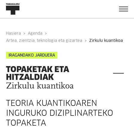
Hasiera
Agenda
Artea, zientzia, teknologia eta gizartea
zirkulu kuantikoa
IRAGANDAKO JARDUERA
TOPAKETAK ETA
HITZALDIAK
Zirkulu kuantikoa
TEORIA KUANTIKOAREN
INGURUKO DIZIPLINARTEKO
TOPAKETA