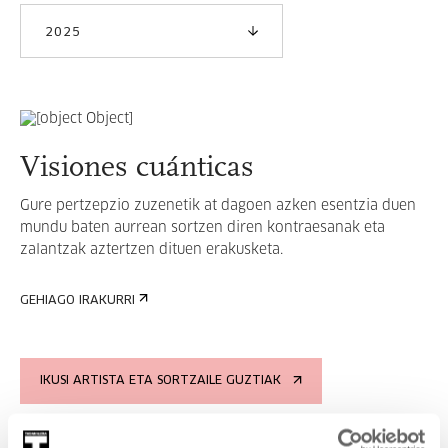
2025
Visiones cuánticas
Gure pertzepzio zuzenetik at dagoen azken esentzia duen
mundu baten aurrean sortzen diren kontraesanak eta
zalantzak aztertzen dituen erakusketa.
GEHIAGO IRAKURRI
IKUSI ARTISTA ETA SORTZAILE GUZTIAK