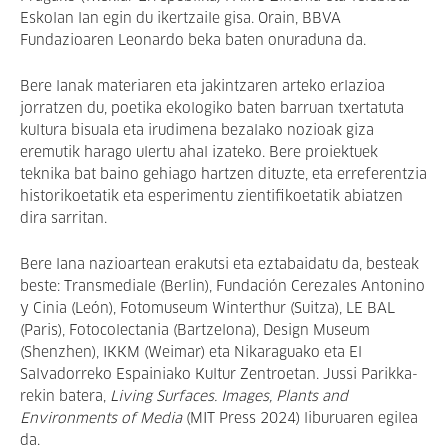
Eskolan lan egin du ikertzaile gisa. Orain, BBVA
Fundazioaren Leonardo beka baten onuraduna da.
Bere lanak materiaren eta jakintzaren arteko erlazioa
jorratzen du, poetika ekologiko baten barruan txertatuta
kultura bisuala eta irudimena bezalako nozioak giza
eremutik harago ulertu ahal izateko. Bere proiektuek
teknika bat baino gehiago hartzen dituzte, eta erreferentzia
historikoetatik eta esperimentu zientifikoetatik abiatzen
dira sarritan.
Bere lana nazioartean erakutsi eta eztabaidatu da, besteak
beste: Transmediale (Berlin), Fundación Cerezales Antonino
y Cinia (León), Fotomuseum Winterthur (Suitza), LE BAL
(Paris), Fotocolectania (Bartzelona), Design Museum
(Shenzhen), IKKM (Weimar) eta Nikaraguako eta El
Salvadorreko Espainiako Kultur Zentroetan. Jussi Parikka-
rekin batera,
Living Surfaces. Images, Plants and
Environments of Media
(MIT Press 2024) liburuaren egilea
da.