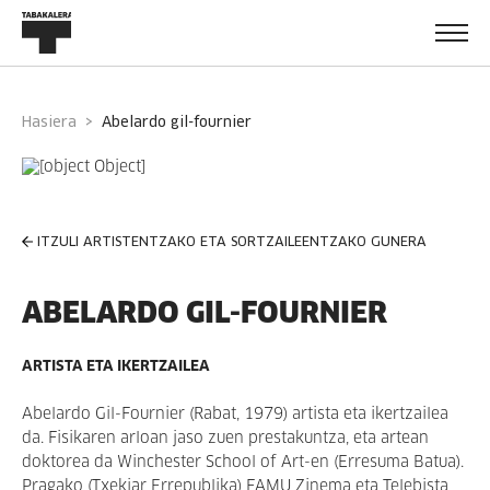
Hasiera
abelardo gil-fournier
ITZULI ARTISTENTZAKO ETA SORTZAILEENTZAKO GUNERA
ABELARDO GIL-FOURNIER
ARTISTA ETA IKERTZAILEA
Abelardo Gil-Fournier (Rabat, 1979) artista eta ikertzailea
da. Fisikaren arloan jaso zuen prestakuntza, eta artean
doktorea da Winchester School of Art-en (Erresuma Batua).
Pragako (Txekiar Errepublika) FAMU Zinema eta Telebista