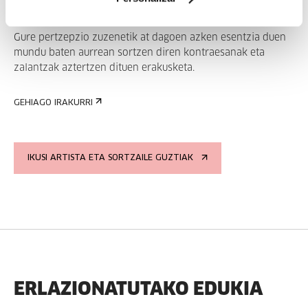
Visiones cuánticas
Gure pertzepzio zuzenetik at dagoen azken esentzia duen
mundu baten aurrean sortzen diren kontraesanak eta
zalantzak aztertzen dituen erakusketa.
GEHIAGO IRAKURRI
IKUSI ARTISTA ETA SORTZAILE GUZTIAK
ERLAZIONATUTAKO EDUKIA