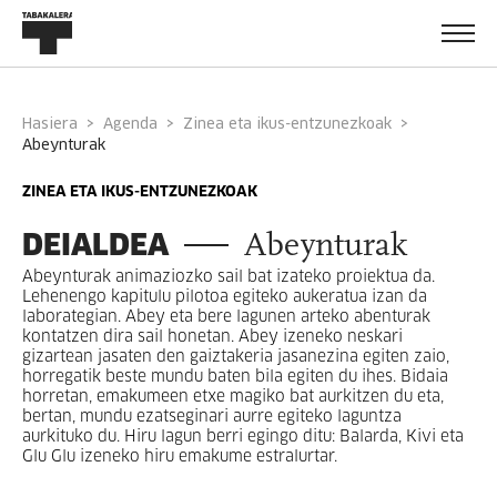
Hasiera
Agenda
Zinea eta ikus-entzunezkoak
abeynturak
ZINEA ETA IKUS-ENTZUNEZKOAK
DEIALDEA
Abeynturak
Abeynturak animaziozko sail bat izateko proiektua da.
Lehenengo kapitulu pilotoa egiteko aukeratua izan da
laborategian. Abey eta bere lagunen arteko abenturak
kontatzen dira sail honetan. Abey izeneko neskari
gizartean jasaten den gaiztakeria jasanezina egiten zaio,
horregatik beste mundu baten bila egiten du ihes. Bidaia
horretan, emakumeen etxe magiko bat aurkitzen du eta,
bertan, mundu ezatseginari aurre egiteko laguntza
aurkituko du. Hiru lagun berri egingo ditu: Balarda, Kivi eta
Glu Glu izeneko hiru emakume estralurtar.