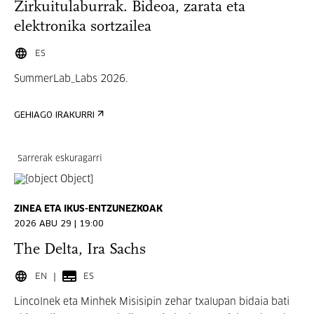
Zirkuitulaburrak. Bideoa, zarata eta
elektronika sortzailea
ES
SummerLab_Labs 2026.
GEHIAGO IRAKURRI
Sarrerak eskuragarri
ZINEA ETA IKUS-ENTZUNEZKOAK
2026 ABU 29 | 19:00
The Delta, Ira Sachs
EN
ES
Lincolnek eta Minhek Misisipin zehar txalupan bidaia bati