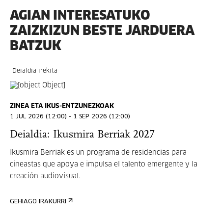
AGIAN INTERESATUKO
ZAIZKIZUN BESTE JARDUERA
BATZUK
Deialdia irekita
ZINEA ETA IKUS-ENTZUNEZKOAK
1 JUL 2026 (12:00) - 1 SEP 2026 (12:00)
Deialdia: Ikusmira Berriak 2027
Ikusmira Berriak es un programa de residencias para
cineastas que apoya e impulsa el talento emergente y la
creación audiovisual.
GEHIAGO IRAKURRI