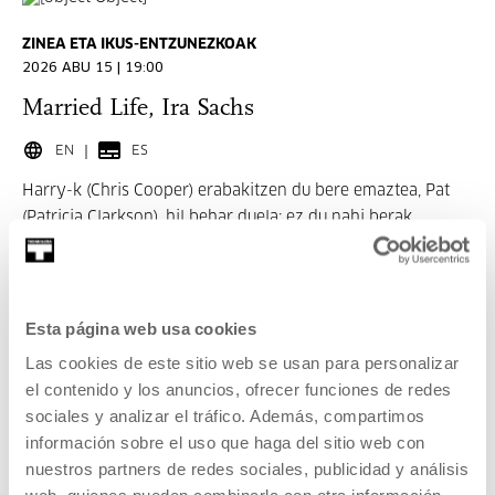
ZINEA ETA IKUS-ENTZUNEZKOAK
2026 ABU 15 | 19:00
Married Life, Ira Sachs
EN
ES
Harry-k (Chris Cooper) erabakitzen du bere emaztea, Pat
(Patricia Clarkson), hil behar duela; ez du nahi berak
sufritzerik uzten duenean.
GEHIAGO IRAKURRI
Esta página web usa cookies
SARRERAK
Las cookies de este sitio web se usan para personalizar
el contenido y los anuncios, ofrecer funciones de redes
sociales y analizar el tráfico. Además, compartimos
Sarrerak eskuragarri
información sobre el uso que haga del sitio web con
nuestros partners de redes sociales, publicidad y análisis