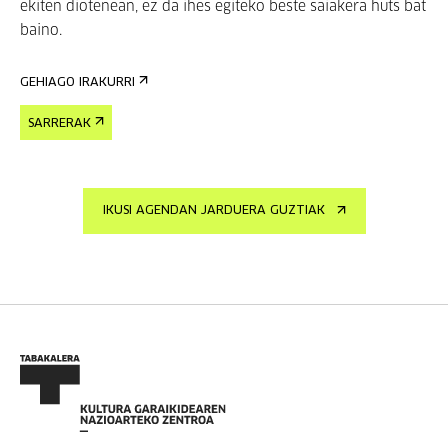
ekiten diotenean, ez da ihes egiteko beste saiakera huts bat
baino.
GEHIAGO IRAKURRI
SARRERAK
IKUSI AGENDAN JARDUERA GUZTIAK