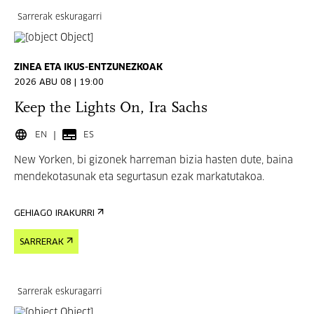
Sarrerak eskuragarri
ZINEA ETA IKUS-ENTZUNEZKOAK
2026 ABU 08 | 19:00
Keep the Lights On, Ira Sachs
EN
ES
New Yorken, bi gizonek harreman bizia hasten dute, baina
mendekotasunak eta segurtasun ezak markatutakoa.
GEHIAGO IRAKURRI
SARRERAK
Sarrerak eskuragarri