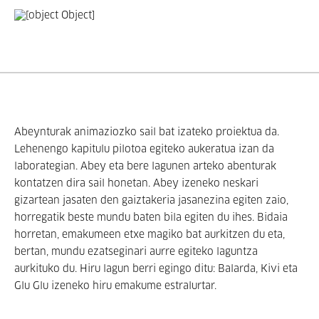
Abeynturak animaziozko sail bat izateko proiektua da.
Lehenengo kapitulu pilotoa egiteko aukeratua izan da
laborategian. Abey eta bere lagunen arteko abenturak
kontatzen dira sail honetan. Abey izeneko neskari
gizartean jasaten den gaiztakeria jasanezina egiten zaio,
horregatik beste mundu baten bila egiten du ihes. Bidaia
horretan, emakumeen etxe magiko bat aurkitzen du eta,
bertan, mundu ezatseginari aurre egiteko laguntza
aurkituko du. Hiru lagun berri egingo ditu: Balarda, Kivi eta
Glu Glu izeneko hiru emakume estralurtar.