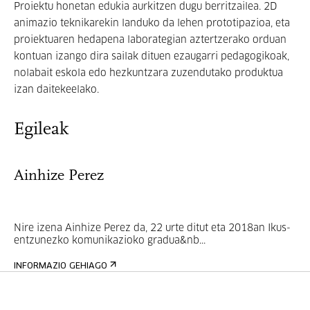
Proiektu honetan edukia aurkitzen dugu berritzailea. 2D
animazio teknikarekin landuko da lehen prototipazioa, eta
proiektuaren hedapena laborategian aztertzerako orduan
kontuan izango dira sailak dituen ezaugarri pedagogikoak,
nolabait eskola edo hezkuntzara zuzendutako produktua
izan daitekeelako.
Egileak
Ainhize Perez
Nire izena Ainhize Perez da, 22 urte ditut eta 2018an Ikus-
entzunezko komunikazioko gradua&nb...
INFORMAZIO GEHIAGO