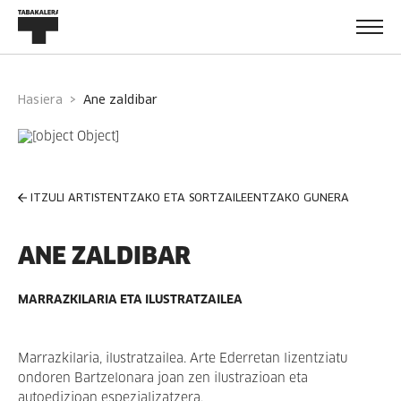
Hasiera
ane zaldibar
ITZULI ARTISTENTZAKO ETA SORTZAILEENTZAKO GUNERA
ANE ZALDIBAR
MARRAZKILARIA ETA ILUSTRATZAILEA
Marrazkilaria, ilustratzailea. Arte Ederretan lizentziatu
ondoren Bartzelonara joan zen ilustrazioan eta
autoedizioan espezializatzera.