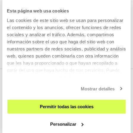
Esta página web usa cookies
GEHIAGO IRAKURRI
Las cookies de este sitio web se usan para personalizar
el contenido y los anuncios, ofrecer funciones de redes
sociales y analizar el tráfico. Además, compartimos
IKUSI ARTISTA ETA SORTZAILE GUZTIAK
información sobre el uso que haga del sitio web con
nuestros partners de redes sociales, publicidad y análisis
web, quienes pueden combinarla con otra información
que les haya proporcionado o que hayan recopilado a
partir del uso que haya hecho de sus servicios. Puede
obtener más información
AQUÍ
Mostrar detalles
Permitir todas las cookies
Personalizar
EMAN IZENA BULETINEAN