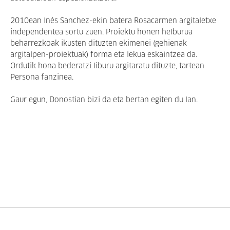
2010ean Inés Sanchez-ekin batera Rosacarmen argitaletxe
independentea sortu zuen. Proiektu honen helburua
beharrezkoak ikusten dituzten ekimenei (gehienak
argitalpen-proiektuak) forma eta lekua eskaintzea da.
Ordutik hona bederatzi liburu argitaratu dituzte, tartean
Persona fanzinea.
Gaur egun, Donostian bizi da eta bertan egiten du lan.