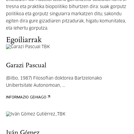
tresna eta praktika biopolitiko bihurtzen dira: suak gorputz
politikoa eta gorputz singularra markatzen ditu; sakondu
egiten dira gure gizadiaren pitzadurak, higatu komunitatea,
eta lehertu gorputza.
Egoiliarrak
Garazi Pascual
(Bilbo, 1987) Filosofian doktorea Bartzelonako
Unibertsitate Autonomoan, ...
INFORMAZIO GEHIAGO
Iván Gómez