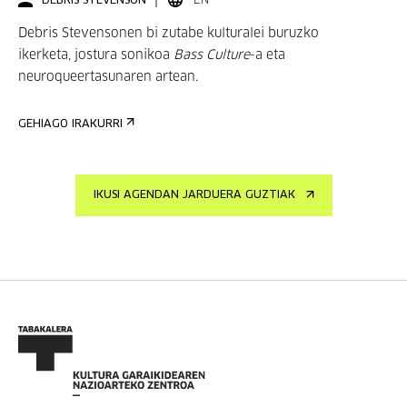
DEBRIS STEVENSON
EN
Debris Stevensonen bi zutabe kulturalei buruzko
ikerketa, jostura sonikoa
Bass Culture
-a eta
neuroqueertasunaren artean.
GEHIAGO IRAKURRI
IKUSI AGENDAN JARDUERA GUZTIAK