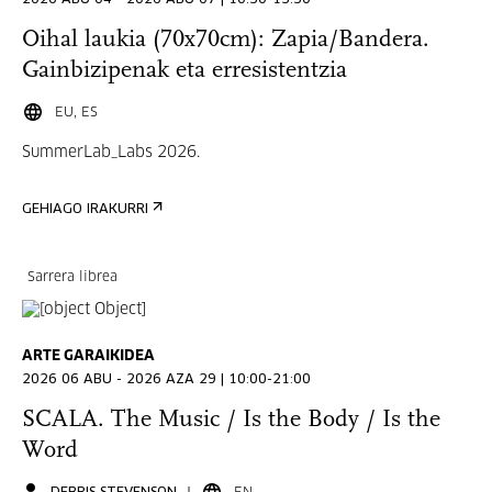
2026 ABU 04 - 2026 ABU 07 | 10:30-13:30
Oihal laukia (70x70cm): Zapia/Bandera.
Gainbizipenak eta erresistentzia
EU, ES
SummerLab_Labs 2026.
GEHIAGO IRAKURRI
Sarrera librea
ARTE GARAIKIDEA
2026 06 ABU - 2026 AZA 29 | 10:00-21:00
SCALA. The Music / Is the Body / Is the
Word