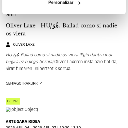
Personalizar
ARTE GARAIKIDEA
2026 UZT 17-2026 URR 12 | ASTEARTETIK IGANDERA: 11:00-
20:00
Oliver Laxe - HU/هُوَ. Bailad como si nadie
os viera
OLIVER LAXE
HU /هُو. Bailad como si nadie os viera (Egin dantza inor
begira ez balego bezala)
Oliver Laxeren instalazio bat da,
Sirāt filmaren unibertsotik sortua.
GEHIAGO IRAKURRI
Beteta
ARTE GARAIKIDEA