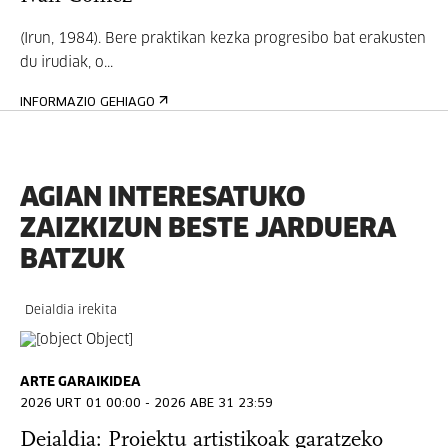
(Irun, 1984). Bere praktikan kezka progresibo bat erakusten
du irudiak, o...
INFORMAZIO GEHIAGO
AGIAN INTERESATUKO
ZAIZKIZUN BESTE JARDUERA
BATZUK
Deialdia irekita
ARTE GARAIKIDEA
2026 URT 01 00:00 - 2026 ABE 31 23:59
Deialdia: Proiektu artistikoak garatzeko