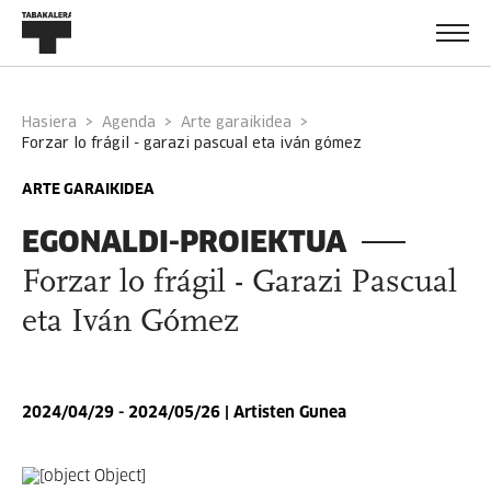
Hasiera
Agenda
Arte garaikidea
forzar lo frágil - garazi pascual eta iván gómez
ARTE GARAIKIDEA
EGONALDI-PROIEKTUA
Forzar lo frágil - Garazi Pascual
eta Iván Gómez
2024/04/29 - 2024/05/26 | Artisten Gunea