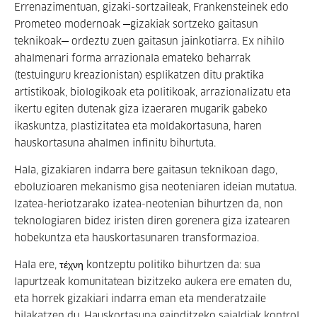
Errenazimentuan, gizaki-sortzaileak, Frankensteinek edo
Prometeo modernoak ─gizakiak sortzeko gaitasun
teknikoak─ ordeztu zuen gaitasun jainkotiarra. Ex nihilo
ahalmenari forma arrazionala emateko beharrak
(testuinguru kreazionistan) esplikatzen ditu praktika
artistikoak, biologikoak eta politikoak, arrazionalizatu eta
ikertu egiten dutenak giza izaeraren mugarik gabeko
ikaskuntza, plastizitatea eta moldakortasuna, haren
hauskortasuna ahalmen infinitu bihurtuta.
Hala, gizakiaren indarra bere gaitasun teknikoan dago,
eboluzioaren mekanismo gisa neoteniaren ideian mutatua.
Izatea-heriotzarako izatea-neotenian bihurtzen da, non
teknologiaren bidez iristen diren gorenera giza izatearen
hobekuntza eta hauskortasunaren transformazioa.
Hala ere, τέχνη kontzeptu politiko bihurtzen da: sua
lapurtzeak komunitatean bizitzeko aukera ere ematen du,
eta horrek gizakiari indarra eman eta menderatzaile
bilakatzen du. Hauskortasuna gainditzeko saialdiak kontrol