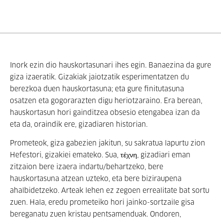
Inork ezin dio hauskortasunari ihes egin. Banaezina da gure
giza izaeratik. Gizakiak jaiotzatik esperimentatzen du
berezkoa duen hauskortasuna; eta gure finitutasuna
osatzen eta gogorarazten digu heriotzaraino. Era berean,
hauskortasun hori gainditzea obsesio etengabea izan da
eta da, oraindik ere, gizadiaren historian.
Prometeok, giza gabezien jakitun, su sakratua lapurtu zion
Hefestori, gizakiei emateko. Sua, τέχνη, gizadiari eman
zitzaion bere izaera indartu/behartzeko, bere
hauskortasuna atzean uzteko, eta bere biziraupena
ahalbidetzeko. Arteak lehen ez zegoen errealitate bat sortu
zuen. Hala, eredu prometeiko hori jainko-sortzaile gisa
bereganatu zuen kristau pentsamenduak. Ondoren,