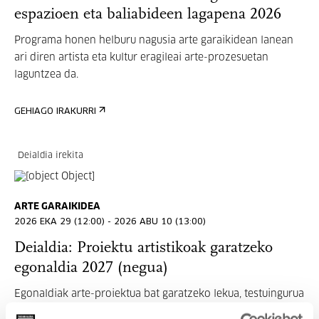
espazioen eta baliabideen lagapena 2026
Programa honen helburu nagusia arte garaikidean lanean
ari diren artista eta kultur eragileai arte-prozesuetan
laguntzea da.
GEHIAGO IRAKURRI
Deialdia irekita
ARTE GARAIKIDEA
2026 EKA 29 (12:00) - 2026 ABU 10 (13:00)
Deialdia: Proiektu artistikoak garatzeko
egonaldia 2027 (negua)
Egonaldiak arte-proiektua bat garatzeko lekua, testuingurua
eta denbora eskainiko ditu.