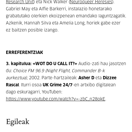
Research Unit
) eta Nick Walker (
Neuroqueer Heresies
).
Gabriel May eta Alfie Barkerri, instalazio honetarako
grabatutako olerkien ekoizpenean emandako laguntzagatik.
Azkenik, Hannah Silva eta Amelia Long, horiek gabe ezer
ez baitzen posible izango.
ERREFERENTZIAK
3. kapitulua: «WOT DO U CALL IT?»
Audio-zati hau jasotzen
du:
Choice FM 96.9 (Night Flight, Commander B-k
aurkeztua)
, 2002. Parte-hartzaileak:
Asher D
eta
Dizzee
Rascal
. Iturri osoa
UK Grime 24/7
-en artxibo digitalean
dago eskuragarri, YouTuben:
https://www.youtube.com/watch?v=-zbC_n28okE
.
Egileak