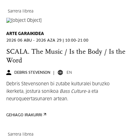
Sarrera librea
ARTE GARAIKIDEA
2026 06 ABU - 2026 AZA 29 | 10:00-21:00
SCALA. The Music / Is the Body / Is the
Word
DEBRIS STEVENSON
EN
Debris Stevensonen bi zutabe kulturalei buruzko
ikerketa, jostura sonikoa
Bass Culture
-a eta
neuroqueertasunaren artean.
GEHIAGO IRAKURRI
Sarrera librea