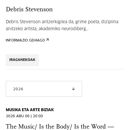
Debris Stevenson
Debris Stevenson antzerkigilea da, grime poeta, diziplina
anitzeko artista, akademiko neurodiberg...
INFORMAZIO GEHIAGO
IRAGANEKOAK
2026
MUSIKA ETA ARTE BIZIAK
2026 ABU 06 | 20:00
The Music/ Is the Body/ Is the Word —