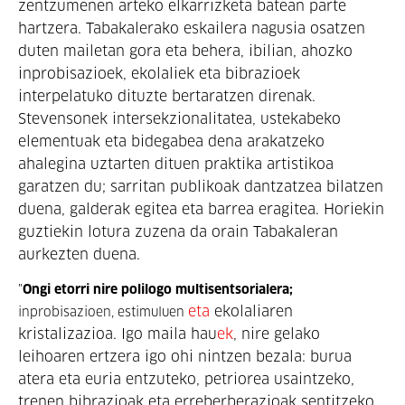
zentzumenen arteko elkarrizketa batean parte 
hartzera. Tabakalerako eskailera nagusia osatzen 
duten mailetan gora eta behera, ibilian, ahozko 
inprobisazioek, ekolaliek eta bibrazioek 
interpelatuko dituzte bertaratzen direnak. 
Stevensonek intersekzionalitatea, ustekabeko 
elementuak eta bidegabea dena arakatzeko 
ahalegina uztarten dituen praktika artistikoa 
garatzen du; sarritan publikoak dantzatzea bilatzen 
duena, galderak egitea eta barrea eragitea. Horiekin 
guztiekin lotura zuzena da orain Tabakaleran 
aurkezten duena. 
"
Ongi etorri nire polilogo multisentsorialera;
eta
 ekolaliaren 
inprobisazioen, estimuluen 
kristalizazioa. Igo maila hau
ek
, nire gelako 
leihoaren ertzera igo ohi nintzen bezala: burua 
atera eta euria entzuteko, petriorea usaintzeko, 
trenen bibrazioak eta erreberberazioak sentitzeko, 