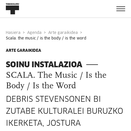
Hasiera
Agenda
Arte garaikidea
scala. the music / is the body / is the word
ARTE GARAIKIDEA
SOINU INSTALAZIOA
SCALA. The Music / Is the
Body / Is the Word
DEBRIS STEVENSONEN BI
ZUTABE KULTURALEI BURUZKO
IKERKETA,
JOSTURA