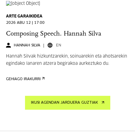
ARTE GARAIKIDEA
2026 ABU 12 | 17:00
Composing Speech. Hannah Silva
HANNAH SILVA
EN
Hannah Silvak hizkuntzarekin, soinuarekin eta ahotsarekin
egindako lanaren atzera begirakoa aurkeztuko du.
GEHIAGO IRAKURRI
IKUSI AGENDAN JARDUERA GUZTIAK