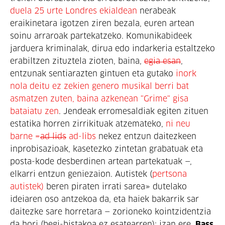
duela 25 urte Londres ekialdean
 nerabeak 
eraikinetara igotzen ziren bezala, euren artean 
soinu arraroak partekatzeko. Komunikabideek 
jarduera kriminalak, dirua edo indarkeria estaltzeko 
erabiltzen zituztela zioten, baina, 
egia esan
, 
entzunak sentiarazten gintuen eta gutako
 inork 
nola deitu ez zekien genero musikal berri bat 
asmatzen zuten, baina azkenean "
G
rime" gisa 
bataiatu zen
. Jendeak erromesaldiak egiten zituen 
estatika horren zirrikituak atzemateko, 
ni neu 
barne =
ad lids
 ad-libs
 nekez entzun daitezkeen 
inprobisazioak, kasetezko zintetan grabatuak eta 
posta-kode desberdinen artean partekatuak —, 
elkarri entzun geniezaion. Autistek (
pertsona 
autistek)
 beren piraten irrati sarea
»
 dutelako 
ideiaren oso antzekoa da, eta haiek bakarrik sar 
daitezke sare horretara — zorioneko kointzidentzia 
da hori (begi-bistakoa ez esatearren); izan ere, 
Bass 