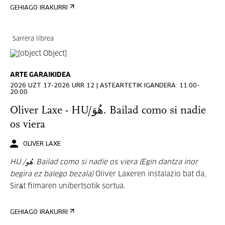
GEHIAGO IRAKURRI
Sarrera librea
ARTE GARAIKIDEA
2026 UZT 17-2026 URR 12 | ASTEARTETIK IGANDERA: 11:00-
20:00
Oliver Laxe - HU/هُوَ. Bailad como si nadie
os viera
OLIVER LAXE
HU /هُو. Bailad como si nadie os viera (Egin dantza inor
begira ez balego bezala)
Oliver Laxeren instalazio bat da,
Sirāt filmaren unibertsotik sortua.
GEHIAGO IRAKURRI