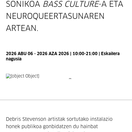
SONIKOA
BASS CULTURE
-A ETA
NEUROQUEERTASUNAREN
ARTEAN.
2026 ABU 06 - 2026 AZA 2026 | 10:00-21:00 | Eskailera
nagusia
Debris Stevenson artistak sortutako instalazio 
honek publikoa gonbidatzen du hainbat 