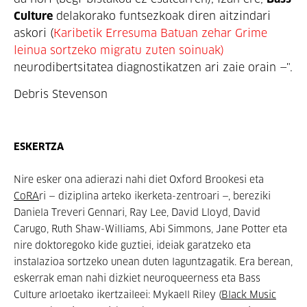
Culture
 delakorako funtsezkoak diren aitzindari 
askori (
Karibetik Erresuma Batuan zehar Grime 
leinua sortzeko migratu zuten soinuak)
neurodibertsitatea diagnostikatzen ari zaie orain —".
Debris Stevenson
ESKERTZA
Nire esker ona adierazi nahi diet Oxford Brookesi eta
CoRA
ri — diziplina arteko ikerketa-zentroari —, bereziki
Daniela Treveri Gennari, Ray Lee, David Lloyd, David
Carugo, Ruth Shaw-Williams, Abi Simmons, Jane Potter eta
nire doktoregoko kide guztiei, ideiak garatzeko eta
instalazioa sortzeko unean duten laguntzagatik. Era berean,
eskerrak eman nahi dizkiet neuroqueerness eta Bass
Culture arloetako ikertzaileei: Mykaell Riley (
Black Music