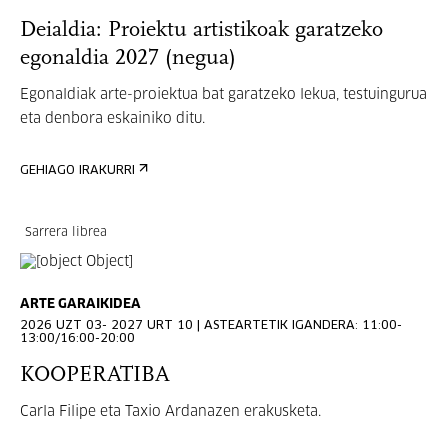
Deialdia: Proiektu artistikoak garatzeko
egonaldia 2027 (negua)
Egonaldiak arte-proiektua bat garatzeko lekua, testuingurua
eta denbora eskainiko ditu.
GEHIAGO IRAKURRI
Sarrera librea
ARTE GARAIKIDEA
2026 UZT 03- 2027 URT 10 | ASTEARTETIK IGANDERA: 11:00-
13:00/16:00-20:00
KOOPERATIBA
Carla Filipe eta Taxio Ardanazen erakusketa.