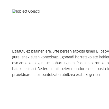
Ezagutu ez baginen ere, urte berean egokitu ginen BilbaoA
gure lanek zuten konexioaz. Egonaldi horretako ate irekiet
oso antzekoak genituela ohartu ginen. Posta elektroniko b
batak besteari. Bederatzi hilabeteren ondoren, eta posta 
proiektuaren abiapuntutzat erabiltzea erabaki genuen.