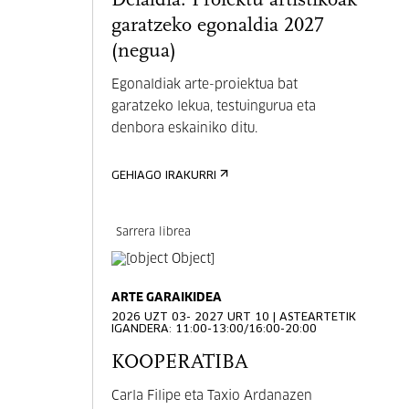
Deialdia: Proiektu artistikoak
garatzeko egonaldia 2027
(negua)
Egonaldiak arte-proiektua bat
garatzeko lekua, testuingurua eta
denbora eskainiko ditu.
GEHIAGO IRAKURRI
Sarrera librea
ARTE GARAIKIDEA
2026 UZT 03- 2027 URT 10 | ASTEARTETIK
IGANDERA: 11:00-13:00/16:00-20:00
KOOPERATIBA
Carla Filipe eta Taxio Ardanazen