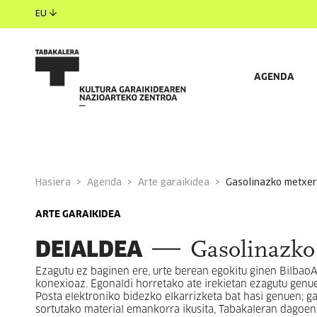
EU
AGENDA
Hasiera
Agenda
Arte garaikidea
gasolinazko metxe
ARTE GARAIKIDEA
DEIALDEA
Gasolinazko
Ezagutu ez baginen ere, urte berean egokitu ginen BilbaoA
konexioaz. Egonaldi horretako ate irekietan ezagutu genue
Posta elektroniko bidezko elkarrizketa bat hasi genuen; g
sortutako material emankorra ikusita, Tabakaleran dagoen