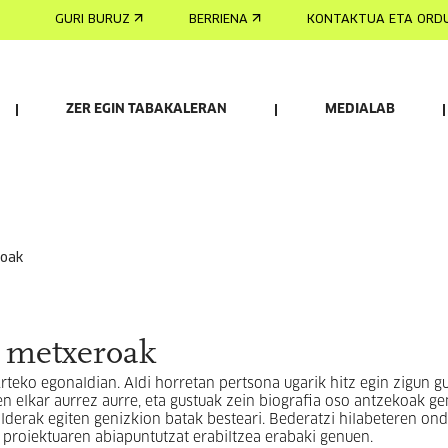
GURI BURUZ
BERRIENA
KONTAKTUA ETA ORD
ZER EGIN TABAKALERAN
MEDIALAB
roak
 metxeroak
rteko egonaldian. Aldi horretan pertsona ugarik hitz egin zigun g
n elkar aurrez aurre, eta gustuak zein biografia oso antzekoak gen
alderak egiten genizkion batak besteari. Bederatzi hilabeteren ond
 proiektuaren abiapuntutzat erabiltzea erabaki genuen.