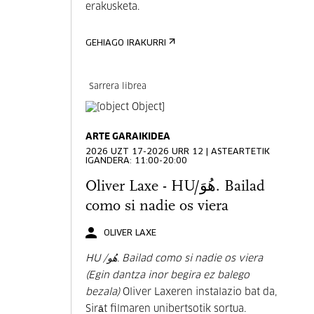
erakusketa.
GEHIAGO IRAKURRI
Sarrera librea
ARTE GARAIKIDEA
2026 UZT 17-2026 URR 12 | ASTEARTETIK
IGANDERA: 11:00-20:00
Oliver Laxe - HU/هُوَ. Bailad
como si nadie os viera
OLIVER LAXE
HU /هُو. Bailad como si nadie os viera
(Egin dantza inor begira ez balego
bezala)
Oliver Laxeren instalazio bat da,
Sirāt filmaren unibertsotik sortua.