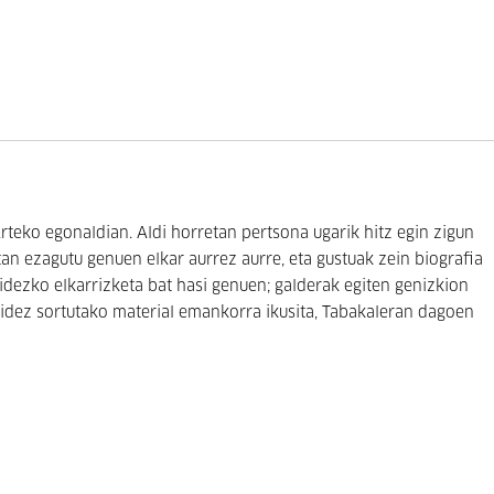
rteko egonaldian. Aldi horretan pertsona ugarik hitz egin zigun
an ezagutu genuen elkar aurrez aurre, eta gustuak zein biografia
idezko elkarrizketa bat hasi genuen; galderak egiten genizkion
bidez sortutako material emankorra ikusita, Tabakaleran dagoen