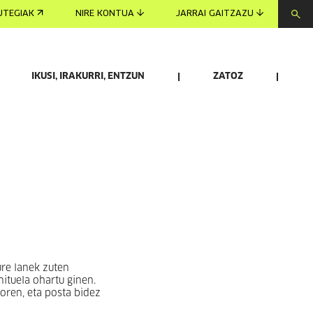
UTEGIAK
NIRE KONTUA
JARRAI GAITZAZU
IKUSI, IRAKURRI, ENTZUN
ZATOZ
ure lanek zuten
ituela ohartu ginen.
oren, eta posta bidez