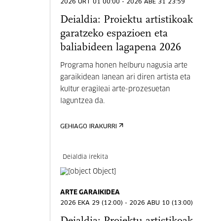
2026 URT 01 00:00 - 2026 ABE 31 23:59
Deialdia: Proiektu artistikoak
garatzeko espazioen eta
baliabideen lagapena 2026
Programa honen helburu nagusia arte
garaikidean lanean ari diren artista eta
kultur eragileai arte-prozesuetan
laguntzea da.
GEHIAGO IRAKURRI
Deialdia irekita
ARTE GARAIKIDEA
2026 EKA 29 (12:00) - 2026 ABU 10 (13:00)