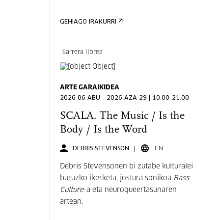
GEHIAGO IRAKURRI
Sarrera librea
ARTE GARAIKIDEA
2026 06 ABU - 2026 AZA 29 | 10:00-21:00
SCALA. The Music / Is the
Body / Is the Word
DEBRIS STEVENSON
EN
Debris Stevensonen bi zutabe kulturalei
buruzko ikerketa, jostura sonikoa
Bass
Culture
-a eta neuroqueertasunaren
artean.