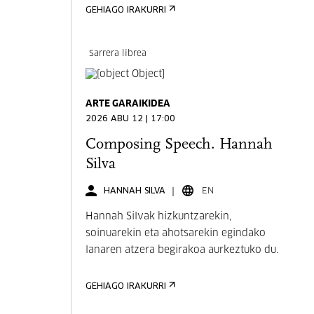
GEHIAGO IRAKURRI
Sarrera librea
ARTE GARAIKIDEA
2026 ABU 12 | 17:00
Composing Speech. Hannah
Silva
HANNAH SILVA
EN
Hannah Silvak hizkuntzarekin,
soinuarekin eta ahotsarekin egindako
lanaren atzera begirakoa aurkeztuko du.
GEHIAGO IRAKURRI