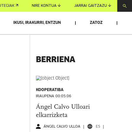
UTEGIAK
NIRE KONTUA
JARRAI GAITZAZU
IKUSI, IRAKURRI, ENTZUN
ZATOZ
BERRIENA
KOOPERATIBA
IRAUPENA 00:05:06
Ángel Calvo Ulloari
elkarrizketa
ÁNGEL CALVO ULLOA
ES