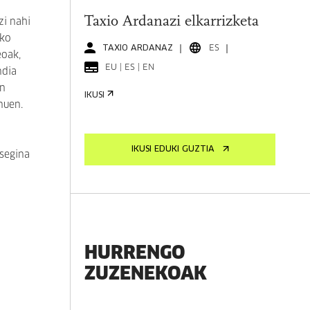
Taxio Ardanazi elkarrizketa
zi nahi
ako
TAXIO ARDANAZ
ES
eoak,
EU | ES | EN
ndia
en
IKUSI
nuen.
IKUSI EDUKI GUZTIA
tsegina
HURRENGO
ZUZENEKOAK