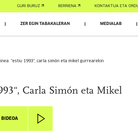
GURI BURUZ
BERRIENA
KONTAKTUA ETA ORD
ZER EGIN TABAKALERAN
MEDIALAB
zinea: "estiu 1993", carla simón eta mikel gurrearekin
993", Carla Simón eta Mikel
I BIDEOA