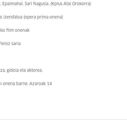
. Epaimahai. Sari Nagusia. (Kplus Atal Orokorra)
o izendatua (opera prima onena)
iko film onenak
Feroz saria
za, gidoia eta aktorea.
doi onena barne. Azaroak 14