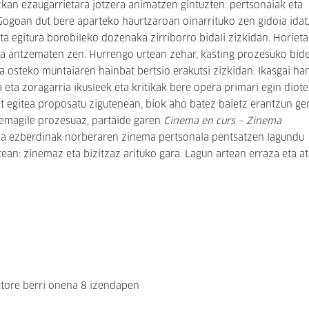
zkan ezaugarrietara jotzera animatzen gintuzten: pertsonaiak eta
Gogoan dut bere aparteko haurtzaroan oinarrituko zen gidoia idat
ta egitura borobileko dozenaka zirriborro bidali zizkidan. Horiet
ela antzematen zen. Hurrengo urtean zehar, kasting prozesuko bid
 osteko muntaiaren hainbat bertsio erakutsi zizkidan. Ikasgai ha
 eta zoragarria ikusleek eta kritikak bere opera primari egin diot
bat egitea proposatu zigutenean, biok aho batez baietz erantzun ge
nemagile prozesuaz, partaide garen
Cinema en curs – Zinema
ma ezberdinak norberaren zinema pertsonala pentsatzen lagundu
ean: zinemaz eta bizitzaz arituko gara. Lagun artean erraza eta a
aktore berri onena 8 izendapen