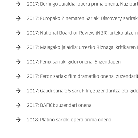
2017: Berlingo Jaialdia: opera prima onena, Nazioart
2017: Europako Zinemaren Sariak: Discovery sarirak
2017: National Board of Review (NBR): urteko atzerr
2017: Malagako jaialdia: urrezko Biznaga, kritikaren 
2017: Fenix sariak: gidoi onena. 5 izendapen
2017: Feroz sariak: film dramatiko onena, zuzendarit
2017: Gaudi sariak: 5 sari, Film, zuzendaritza eta gi
2017: BAFICI: zuzendari onena
2018: Platino sariak: opera prima onena