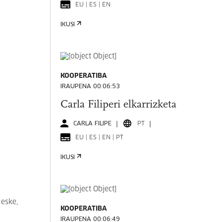
EU | ES | EN
IKUSI
KOOPERATIBA
IRAUPENA 00:06:53
Carla Filiperi elkarrizketa
CARLA FILIPE
PT
EU | ES | EN | PT
IKUSI
 eske,
KOOPERATIBA
IRAUPENA 00:06:49