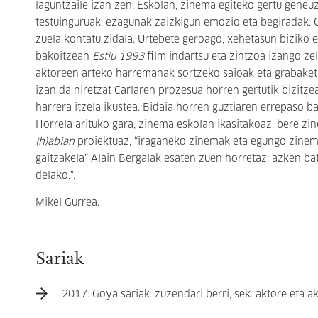
laguntzaile izan zen. Eskolan, zinema egiteko gertu geneu
testuinguruak, ezagunak zaizkigun emozio eta begiradak. 
zuela kontatu zidala. Urtebete geroago, xehetasun biziko e
bakoitzean
Estiu 1993
film indartsu eta zintzoa izango z
aktoreen arteko harremanak sortzeko saioak eta grabaketa
izan da niretzat Carlaren prozesua horren gertutik bizitzea
harrera itzela ikustea. Bidaia horren guztiaren errepaso 
Horrela arituko gara, zinema eskolan ikasitakoaz, bere zi
(h)abian
proiektuaz, “iraganeko zinemak eta egungo zine
gaitzakela” Alain Bergalak esaten zuen horretaz; azken bat
delako.".
Mikel Gurrea.
Sariak
2017: Goya sariak: zuzendari berri, sek. aktore eta 