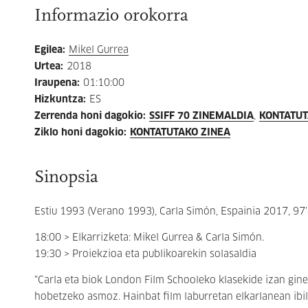
Informazio orokorra
Egilea
:
Mikel Gurrea
Urtea
:
2018
Iraupena
:
01:10:00
Hizkuntza
:
ES
Zerrenda honi dagokio
:
SSIFF 70 ZINEMALDIA
KONTATUTA
Ziklo honi dagokio
:
KONTATUTAKO ZINEA
Sinopsia
Estiu 1993 (Verano 1993), Carla Simón, Espainia 2017, 97’
18:00 > Elkarrizketa: Mikel Gurrea & Carla Simón.
19:30 > Proiekzioa eta publikoarekin solasaldia
"Carla eta biok London Film Schooleko klasekide izan ginen
hobetzeko asmoz. Hainbat film laburretan elkarlanean ibi