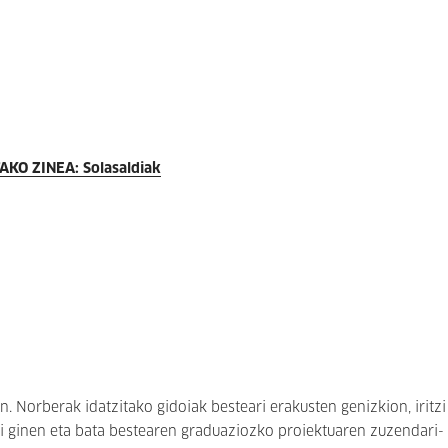
KO ZINEA: Solasaldiak
. Norberak idatzitako gidoiak besteari erakusten genizkion, iritzi
li ginen eta bata bestearen graduaziozko proiektuaren zuzendari-