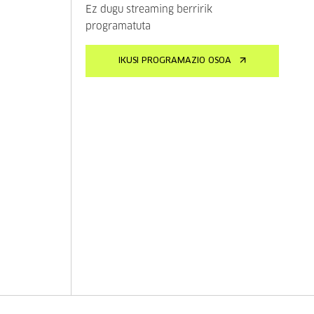
Ez dugu streaming berririk
programatuta
IKUSI PROGRAMAZIO OSOA