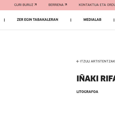
GURI BURUZ
BERRIENA
KONTAKTUA ETA ORD
ZER EGIN TABAKALERAN
MEDIALAB
ITZULI ARTISTENTZA
IÑAKI RI
LITOGRAFOA