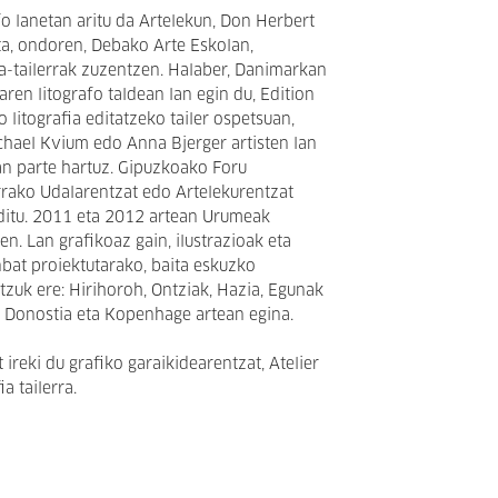
afo lanetan aritu da Artelekun, Don Herbert
ta, ondoren, Debako Arte Eskolan,
fia-tailerrak zuzentzen. Halaber, Danimarkan
en litografo taldean lan egin du, Edition
 litografia editatzeko tailer ospetsuan,
chael Kvium edo Anna Bjerger artisten lan
an parte hartuz. Gipuzkoako Foru
rrako Udalarentzat edo Artelekurentzat
 ditu. 2011 eta 2012 artean Urumeak
uen. Lan grafikoaz gain, ilustrazioak eta
nbat proiektutarako, baita eskuzko
zuk ere: Hirihoroh, Ontziak, Hazia, Egunak
u Donostia eta Kopenhage artean egina.
ireki du grafiko garaikidearentzat, Atelier
ia tailerra.