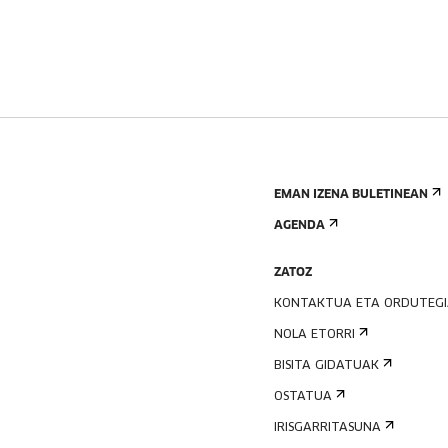
EMAN IZENA BULETINEAN
AGENDA
ZATOZ
KONTAKTUA ETA ORDUTEG
NOLA ETORRI
BISITA GIDATUAK
OSTATUA
IRISGARRITASUNA