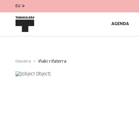
EU
AGENDA
Hasiera
iñaki rifaterra