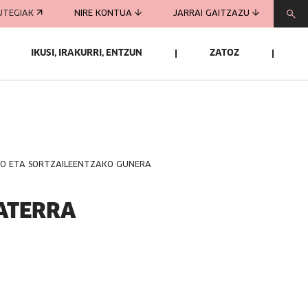
UTEGIAK
NIRE KONTUA
JARRAI GAITZAZU
IKUSI, IRAKURRI, ENTZUN
ZATOZ
KO ETA SORTZAILEENTZAKO GUNERA
FATERRA