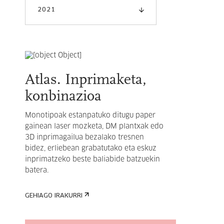
2021
Atlas. Inprimaketa,
konbinazioa
Monotipoak estanpatuko ditugu paper
gainean laser mozketa, DM plantxak edo
3D inprimagailua bezalako tresnen
bidez, erliebean grabatutako eta eskuz
inprimatzeko beste baliabide batzuekin
batera.
GEHIAGO IRAKURRI