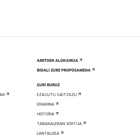
ARETOEN ALOKAIRUA
BIDALI ZURE PROPOSAMENA
GURI BURUZ
IAK
EZAGUTU GAITZAZU
ERAIKINA
HISTORIA
TABAKALERAN SORTUA
LANTALDEA