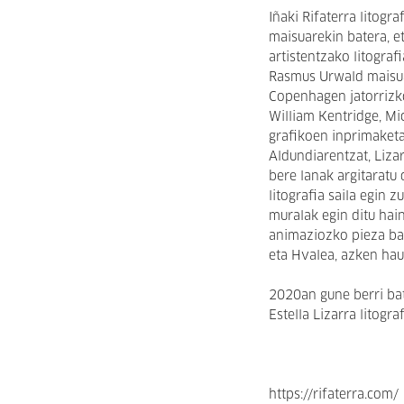
Iñaki Rifaterra litogr
maisuarekin batera, e
artistentzako litogra
Rasmus Urwald maisuar
Copenhagen jatorrizko
William Kentridge, Mi
grafikoen inprimaket
Aldundiarentzat, Liza
bere lanak argitaratu
litografia saila egin z
muralak egin ditu hai
animaziozko pieza bat
eta Hvalea, azken ha
2020an gune berri bat 
Estella Lizarra litograf
https://rifaterra.com/