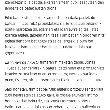
izendaezin pila bat da, elkarren artean gutxi ezagutzen den
jende talde batek eusten diona.
Film bat existitu aurretik, amets bat pantaila partekatu
batean (hitzez hitz) proiektatzea da. Errodatzea oihanetik,
ibaitik igarotzea da, egarriari eta loari aurre egitea, jatea,
korrika egitea, taldean harritzea. Film bat egin ondoren hitz
egitea denbora bat gogoratzea da, argazki album bat
irekitzea, kantu zahar bat abestea, udako bidaia bat
gogoratzea.
La Virgen de Agosto
filmaren filmaketan zehar, Jonás
Trueba zuzendariarekin batera idatzi nuen eta protagonista
izateko zortea izan nuen, errodaje-eguneroko bat idatzi
nuen, Evaren, nire pertsonaiaren fikzioan, keinua imitatuz.
Saio honetan, film bat barrutik egiteko prozesu sentsoriala
zuoi helarazten saiatuko gara, errodaje-egunkari intimo
honen zatiak irakurriz, eta Soleá Morenteren ahots
baliotsuarekin, bidaia osoan zehar lagun izan baikenituen