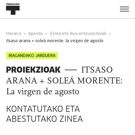
Hasiera
Agenda
Zinea eta ikus-entzunezkoak
itsaso arana + soleá morente: la virgen de agosto
IRAGANDAKO JARDUERA
PROIEKZIOAK
ITSASO
ARANA + SOLEÁ MORENTE:
La virgen de agosto
KONTATUTAKO ETA
ABESTUTAKO ZINEA