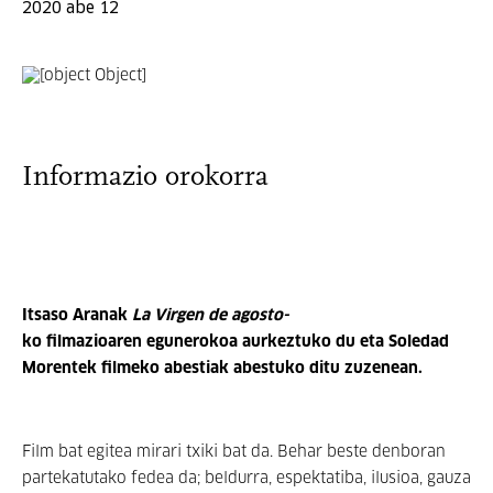
2020 abe 12
Informazio orokorra
Itsaso Aranak
La Virgen de agosto-
ko filmazioaren egunerokoa aurkeztuko du eta Soledad
Morentek filmeko abestiak abestuko ditu zuzenean.
Film bat egitea mirari txiki bat da. Behar beste denboran
partekatutako fedea da; beldurra, espektatiba, ilusioa, gauza