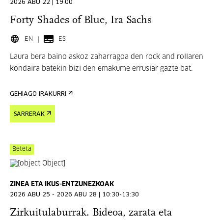
2026 ABU 22 | 19:00
Forty Shades of Blue, Ira Sachs
EN
ES
Laura bera baino askoz zaharragoa den rock and rollaren
kondaira batekin bizi den emakume errusiar gazte bat.
GEHIAGO IRAKURRI
SARRERAK
Beteta
ZINEA ETA IKUS-ENTZUNEZKOAK
2026 ABU 25 - 2026 ABU 28 | 10:30-13:30
Zirkuitulaburrak. Bideoa, zarata eta