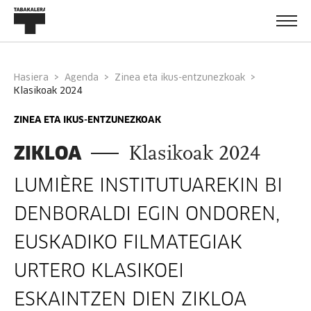
Hasiera
Agenda
Zinea eta ikus-entzunezkoak
klasikoak 2024
ZINEA ETA IKUS-ENTZUNEZKOAK
ZIKLOA
Klasikoak 2024
LUMIÈRE INSTITUTUAREKIN BI
DENBORALDI EGIN ONDOREN,
EUSKADIKO FILMATEGIAK
URTERO KLASIKOEI
ESKAINTZEN DIEN ZIKLOA