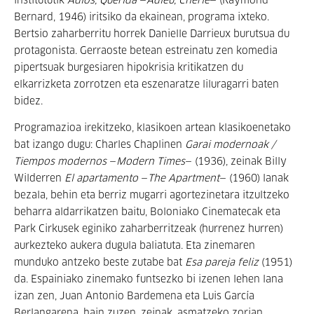
institututik
Adiós, Querida
—
Adieu, Chérie
— (Raymond
Bernard, 1946) iritsiko da ekainean, programa ixteko.
Bertsio zaharberritu horrek Danielle Darrieux burutsua du
protagonista. Gerraoste betean estreinatu zen komedia
pipertsuak burgesiaren hipokrisia kritikatzen du
elkarrizketa zorrotzen eta eszenaratze liluragarri baten
bidez.
Programazioa irekitzeko, klasikoen artean klasikoenetako
bat izango dugu: Charles Chaplinen
Garai modernoak /
Tiempos modernos
—
Modern Times
— (1936), zeinak Billy
Wilderren
El apartamento
—
The Apartment
— (1960) lanak
bezala, behin eta berriz mugarri agortezinetara itzultzeko
beharra aldarrikatzen baitu, Boloniako Cinematecak eta
Park Cirkusek eginiko zaharberritzeak (hurrenez hurren)
aurkezteko aukera dugula baliatuta. Eta zinemaren
munduko antzeko beste zutabe bat
Esa pareja feliz
(1951)
da. Espainiako zinemako funtsezko bi izenen lehen lana
izan zen, Juan Antonio Bardemena eta Luis García
Berlangarena, hain zuzen, zeinak, asmatzeko zorian