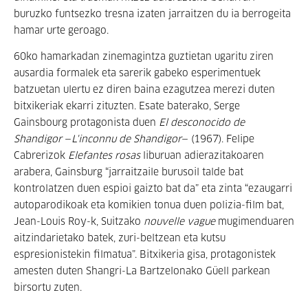
buruzko funtsezko tresna izaten jarraitzen du ia berrogeita
hamar urte geroago.
60ko hamarkadan zinemagintza guztietan ugaritu ziren
ausardia formalek eta sarerik gabeko esperimentuek
batzuetan ulertu ez diren baina ezagutzea merezi duten
bitxikeriak ekarri zituzten. Esate baterako, Serge
Gainsbourg protagonista duen
El desconocido de
Shandigor
—
L'inconnu de Shandigor
— (1967). Felipe
Cabrerizok
Elefantes rosas
liburuan adierazitakoaren
arabera, Gainsburg “jarraitzaile burusoil talde bat
kontrolatzen duen espioi gaizto bat da” eta zinta “ezaugarri
autoparodikoak eta komikien tonua duen polizia-film bat,
Jean-Louis Roy-k, Suitzako
nouvelle vague
mugimenduaren
aitzindarietako batek, zuri-beltzean eta kutsu
espresionistekin filmatua”. Bitxikeria gisa, protagonistek
amesten duten Shangri-La Bartzelonako Güell parkean
birsortu zuten.