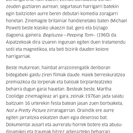
zeuden guztiaren aurrean, segurtasun harrigarri batekin
egin baitzioten aurre beren debutari komedia zoragarri
honetan. Zinemagile britainiar handienetako baten (Michael
Powell) beste klasiko ukaezin bat, gero eta biziago
dagoena, gainera,
Begiluzea
—
Peeping Tom
— (1960) da.
Aipatzekoak dira izuaren inguruan egiten duen tratamendu
sotil eta magnetikoa, eta beti bizirik dauden kolore
harrigarriak.
Beste muturrean, hainbat arrazoirengatik denboran
bidegabeki galdu ziren filmak daude. Haiek berreskuratzea
premiazkoa da lorpenak eta balioak birplanteatzeko
beharra dugun garai hauetan. Besteak beste, Martha
Coolidge zinemagileaz ari gara, zeinak 1976an jada salatu
baitzuen 16 urterekin festa batean jasan zuen bortxaketa,
Not a Pretty Picture
zirraragarrian. Oraindik ere aurre
egiten jarraitzea eskatzen duen egia deseroso bat.
Dokumental ausart eta aurreratu horrek botere eta abusu-
dinamikei eta traumak hitzez adierazteko beharrari