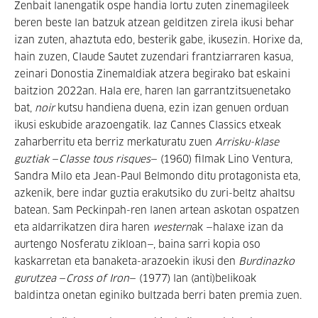
Zenbait lanengatik ospe handia lortu zuten zinemagileek
beren beste lan batzuk atzean gelditzen zirela ikusi behar
izan zuten, ahaztuta edo, besterik gabe, ikusezin. Horixe da,
hain zuzen, Claude Sautet zuzendari frantziarraren kasua,
zeinari Donostia Zinemaldiak atzera begirako bat eskaini
baitzion 2022an. Hala ere, haren lan garrantzitsuenetako
bat,
noir
kutsu handiena duena, ezin izan genuen orduan
ikusi eskubide arazoengatik. Iaz Cannes Classics etxeak
zaharberritu eta berriz merkaturatu zuen
Arrisku-klase
guztiak
—
Classe tous risques
— (1960) filmak Lino Ventura,
Sandra Milo eta Jean-Paul Belmondo ditu protagonista eta,
azkenik, bere indar guztia erakutsiko du zuri-beltz ahaltsu
batean. Sam Peckinpah-ren lanen artean askotan ospatzen
eta aldarrikatzen dira haren
western
ak —halaxe izan da
aurtengo Nosferatu zikloan—, baina sarri kopia oso
kaskarretan eta banaketa-arazoekin ikusi den
Burdinazko
gurutzea
—
Cross of Iron
— (1977) lan (anti)belikoak
baldintza onetan eginiko bultzada berri baten premia zuen.