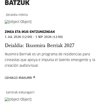
BATZUK
Deialdia irekita
ZINEA ETA IKUS-ENTZUNEZKOAK
1 JUL 2026 (12:00) - 1 SEP 2026 (12:00)
Deialdia: Ikusmira Berriak 2027
Ikusmira Berriak es un programa de residencias para
cineastas que apoya e impulsa el talento emergente y la
creación audiovisual.
GEHIAGO IRAKURRI
Sarrerak eskuragarri