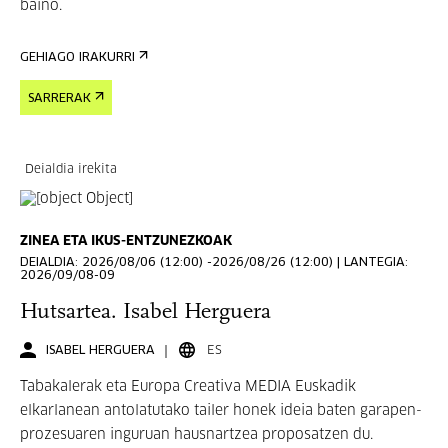
baino.
GEHIAGO IRAKURRI
SARRERAK
Deialdia irekita
ZINEA ETA IKUS-ENTZUNEZKOAK
DEIALDIA: 2026/08/06 (12:00) -2026/08/26 (12:00) | LANTEGIA:
2026/09/08-09
Hutsartea. Isabel Herguera
ISABEL HERGUERA
ES
Tabakalerak eta Europa Creativa MEDIA Euskadik
elkarlanean antolatutako tailer honek ideia baten garapen-
prozesuaren inguruan hausnartzea proposatzen du.