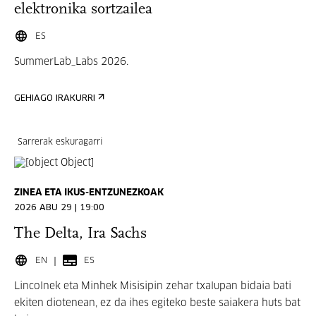
elektronika sortzailea
ES
SummerLab_Labs 2026.
GEHIAGO IRAKURRI
Sarrerak eskuragarri
ZINEA ETA IKUS-ENTZUNEZKOAK
2026 ABU 29 | 19:00
The Delta, Ira Sachs
EN
ES
Lincolnek eta Minhek Misisipin zehar txalupan bidaia bati
ekiten diotenean, ez da ihes egiteko beste saiakera huts bat