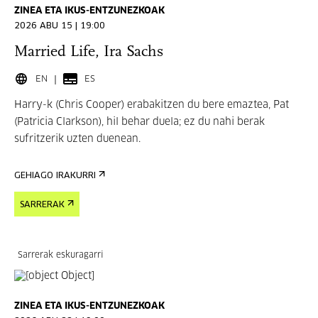
ZINEA ETA IKUS-ENTZUNEZKOAK
2026 ABU 15 | 19:00
Married Life, Ira Sachs
EN
ES
Harry-k (Chris Cooper) erabakitzen du bere emaztea, Pat
(Patricia Clarkson), hil behar duela; ez du nahi berak
sufritzerik uzten duenean.
GEHIAGO IRAKURRI
SARRERAK
Sarrerak eskuragarri
ZINEA ETA IKUS-ENTZUNEZKOAK