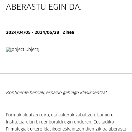
ABERASTU EGIN DA.
2024/04/05 - 2024/06/29 | Zinea
Kontinente berriak, espazio gehiago klasikoentzat
Formak aldatzen dira, eta aukerak zabaltzen. Lumière
Institutuarekin bi denboraldi egin ondoren, Euskadiko
Filmategiak urtero klasikoei eskaintzen dien zikloa aberastu