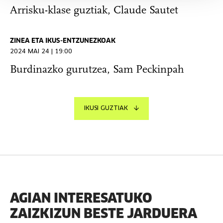
Arrisku-klase guztiak, Claude Sautet
ZINEA ETA IKUS-ENTZUNEZKOAK
2024 MAI 24 | 19:00
Burdinazko gurutzea, Sam Peckinpah
IKUSI GUZTIAK
AGIAN INTERESATUKO
ZAIZKIZUN BESTE JARDUERA