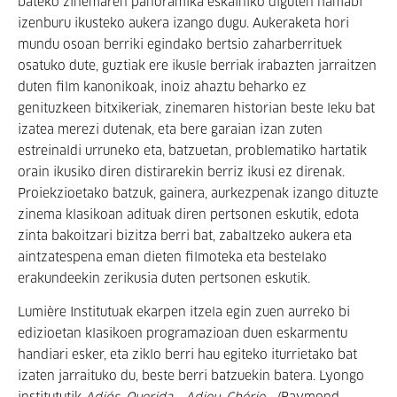
bateko zinemaren panoramika eskainiko diguten hamabi
izenburu ikusteko aukera izango dugu. Aukeraketa hori
mundu osoan berriki egindako bertsio zaharberrituek
osatuko dute, guztiak ere ikusle berriak irabazten jarraitzen
duten film kanonikoak, inoiz ahaztu beharko ez
genituzkeen bitxikeriak, zinemaren historian beste leku bat
izatea merezi dutenak, eta bere garaian izan zuten
estreinaldi urruneko eta, batzuetan, problematiko hartatik
orain ikusiko diren distirarekin berriz ikusi ez direnak.
Proiekzioetako batzuk, gainera, aurkezpenak izango dituzte
zinema klasikoan adituak diren pertsonen eskutik, edota
zinta bakoitzari bizitza berri bat, zabaltzeko aukera eta
aintzatespena eman dieten filmoteka eta bestelako
erakundeekin zerikusia duten pertsonen eskutik.
Lumière Institutuak ekarpen itzela egin zuen aurreko bi
edizioetan klasikoen programazioan duen eskarmentu
handiari esker, eta ziklo berri hau egiteko iturrietako bat
izaten jarraituko du, beste berri batzuekin batera. Lyongo