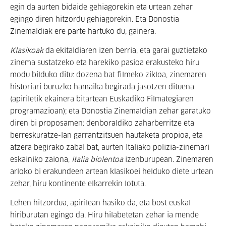
egin da aurten bidaide gehiagorekin eta urtean zehar
egingo diren hitzordu gehiagorekin. Eta Donostia
Zinemaldiak ere parte hartuko du, gainera.
Klasikoak
da ekitaldiaren izen berria, eta garai guztietako
zinema sustatzeko eta harekiko pasioa erakusteko hiru
modu bilduko ditu: dozena bat filmeko zikloa, zinemaren
historiari buruzko hamaika begirada jasotzen dituena
(apiriletik ekainera bitartean Euskadiko Filmategiaren
programazioan); eta Donostia Zinemaldian zehar garatuko
diren bi proposamen: denboraldiko zaharberritze eta
berreskuratze-lan garrantzitsuen hautaketa propioa, eta
atzera begirako zabal bat, aurten Italiako polizia-zinemari
eskainiko zaiona,
Italia biolentoa
izenburupean. Zinemaren
arloko bi erakundeen artean klasikoei helduko diete urtean
zehar, hiru kontinente elkarrekin lotuta.
Lehen hitzordua, apirilean hasiko da, eta bost euskal
hiriburutan egingo da. Hiru hilabetetan zehar ia mende