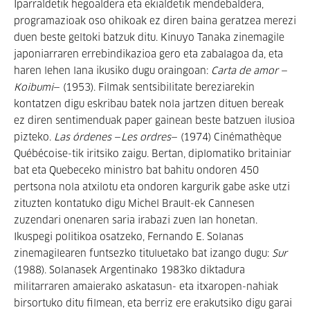
Iparraldetik hegoaldera eta ekialdetik mendebaldera,
programazioak oso ohikoak ez diren baina geratzea merezi
duen beste geltoki batzuk ditu. Kinuyo Tanaka zinemagile
japoniarraren errebindikazioa gero eta zabalagoa da, eta
haren lehen lana ikusiko dugu oraingoan:
Carta de amor
—
Koibumi
— (1953). Filmak sentsibilitate bereziarekin
kontatzen digu eskribau batek nola jartzen dituen bereak
ez diren sentimenduak paper gainean beste batzuen ilusioa
pizteko.
Las órdenes
—
Les ordres
— (1974) Cinémathèque
Québécoise-tik iritsiko zaigu. Bertan, diplomatiko britainiar
bat eta Quebeceko ministro bat bahitu ondoren 450
pertsona nola atxilotu eta ondoren kargurik gabe aske utzi
zituzten kontatuko digu Michel Brault-ek Cannesen
zuzendari onenaren saria irabazi zuen lan honetan.
Ikuspegi politikoa osatzeko, Fernando E. Solanas
zinemagilearen funtsezko tituluetako bat izango dugu:
Sur
(1988). Solanasek Argentinako 1983ko diktadura
militarraren amaierako askatasun- eta itxaropen-nahiak
birsortuko ditu filmean, eta berriz ere erakutsiko digu garai