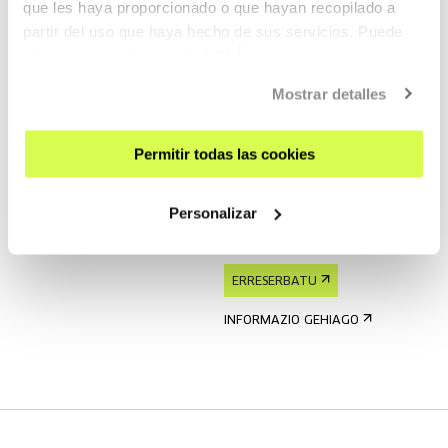
que les haya proporcionado o que hayan recopilado a
partir del uso que haya hecho de sus servicios. Puede
Autoedizio tresnak
obtener más información
AQUÍ
helduentzat
Mostrar detalles
ERRESERBATU
Permitir todas las cookies
INFORMAZIO GEHIAGO
Personalizar
Zirrikitu-taula
ERRESERBATU
INFORMAZIO GEHIAGO