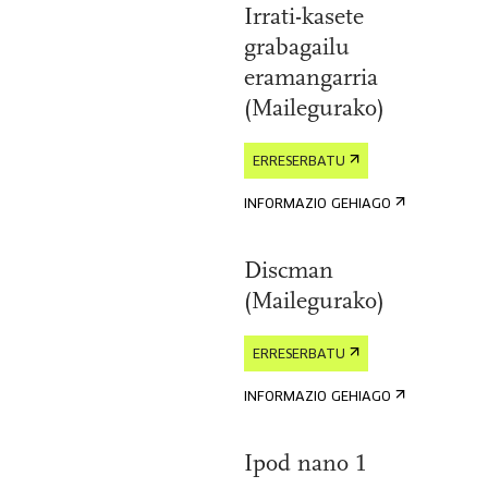
Irrati-kasete
grabagailu
eramangarria
(Mailegurako)
ERRESERBATU
INFORMAZIO GEHIAGO
Discman
(Mailegurako)
ERRESERBATU
INFORMAZIO GEHIAGO
Ipod nano 1