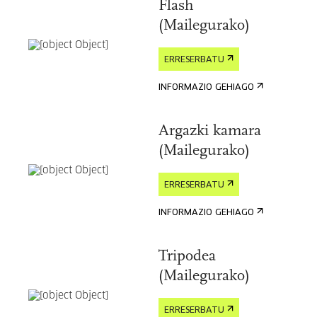
Flash
(Mailegurako)
ERRESERBATU
INFORMAZIO GEHIAGO
Argazki kamara
(Mailegurako)
ERRESERBATU
INFORMAZIO GEHIAGO
Tripodea
(Mailegurako)
ERRESERBATU