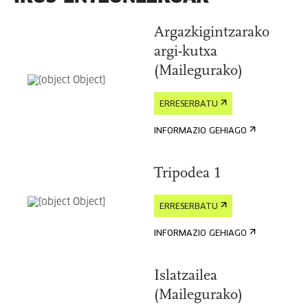
Argazkigintzarako
argi-kutxa
(Mailegurako)
ERRESERBATU
INFORMAZIO GEHIAGO
Tripodea 1
ERRESERBATU
INFORMAZIO GEHIAGO
Islatzailea
(Mailegurako)