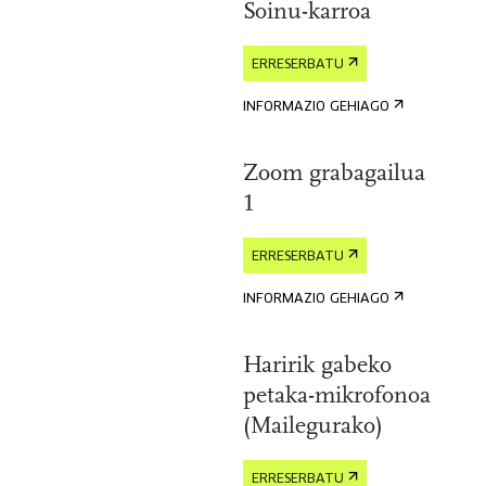
Soinu-karroa
ERRESERBATU
INFORMAZIO GEHIAGO
Zoom grabagailua
1
ERRESERBATU
INFORMAZIO GEHIAGO
Haririk gabeko
petaka-mikrofonoa
(Mailegurako)
ERRESERBATU