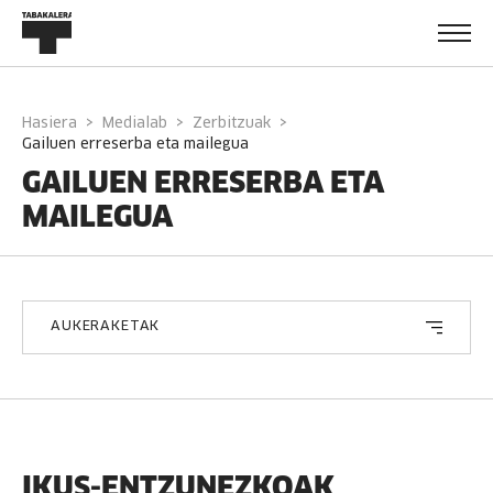
Hasiera
Medialab
Zerbitzuak
gailuen erreserba eta mailegua
GAILUEN ERRESERBA ETA
MAILEGUA
AUKERAKETAK
IKUS-ENTZUNEZKOAK