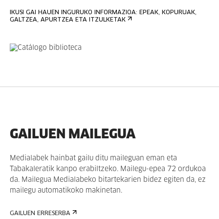
IKUSI GAI HAUEN INGURUKO INFORMAZIOA: EPEAK, KOPURUAK,
GALTZEA, APURTZEA ETA ITZULKETAK
GAILUEN MAILEGUA
Medialabek hainbat gailu ditu maileguan eman eta
Tabakaleratik kanpo erabiltzeko. Mailegu-epea 72 ordukoa
da. Mailegua Medialabeko bitartekarien bidez egiten da, ez
mailegu automatikoko makinetan.
GAILUEN ERRESERBA