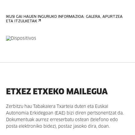
IKUSI GAI HAUEN INGURUKO INFORMAZIOA: GALERA, APURTZEA
ETA ITZULKETAK
ETXEZ ETXEKO MAILEGUA
Zerbitzu hau Tabakalera Txartela duten eta Euskal
Autonomia Erkidegoan (EAE) bizi diren pertsonentzat da.
Dokumentuak aurrez erreserbatu ostean (telefono edo
posta elektroniko bidez), postaz jasoko dira, doan.