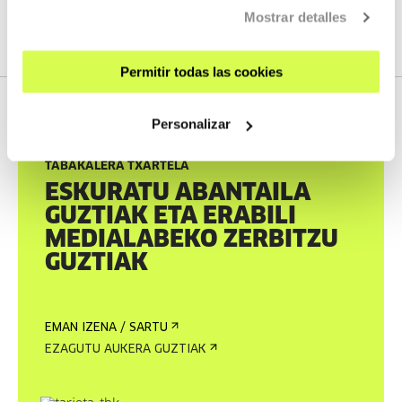
dezakezu:
katalogoa.tabakalera.eus
Mostrar detalles
Permitir todas las cookies
Personalizar
TABAKALERA TXARTELA
ESKURATU ABANTAILA
GUZTIAK ETA ERABILI
MEDIALABEKO ZERBITZU
GUZTIAK
EMAN IZENA / SARTU
EZAGUTU AUKERA GUZTIAK