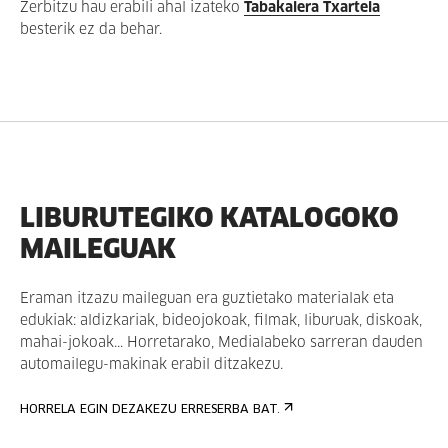
Zerbitzu hau erabili ahal izateko
Tabakalera Txartela
besterik ez da behar.
LIBURUTEGIKO KATALOGOKO
MAILEGUAK
Eraman itzazu maileguan era guztietako materialak eta
edukiak: aldizkariak, bideojokoak, filmak, liburuak, diskoak,
mahai-jokoak... Horretarako, Medialabeko sarreran dauden
automailegu-makinak erabil ditzakezu.
HORRELA EGIN DEZAKEZU ERRESERBA BAT.