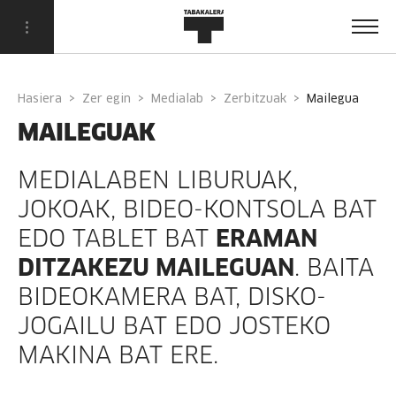
Hasiera
Zer egin
Medialab
Zerbitzuak
mailegua
MAILEGUAK
MEDIALABEN LIBURUAK,
JOKOAK, BIDEO-KONTSOLA BAT
EDO TABLET BAT
ERAMAN
DITZAKEZU MAILEGUAN
. BAITA
BIDEOKAMERA BAT, DISKO-
JOGAILU BAT EDO JOSTEKO
MAKINA BAT ERE.