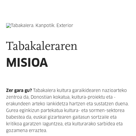
Tabakaleraren
MISIOA
Zer gara gu?
Tabakalera kultura garaikidearen nazioarteko
zentroa da, Donostian kokatua, kultura-proiektu eta -
erakundeen arteko lankidetza hartzen eta sustatzen duena.
Gurea eginkizun partekatua kultura- eta sormen-sektorea
babestea da, euskal gizartearen gaitasun sortzaile eta
kritikoa garatzen laguntzea, eta kulturarako sarbidea eta
gozamena erraztea.