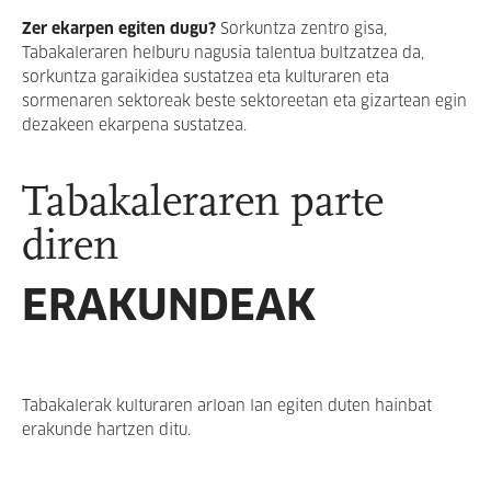
Zer ekarpen egiten dugu?
Sorkuntza zentro gisa,
Tabakaleraren helburu nagusia talentua bultzatzea da,
sorkuntza garaikidea sustatzea eta kulturaren eta
sormenaren sektoreak beste sektoreetan eta gizartean egin
dezakeen ekarpena sustatzea.
Tabakaleraren parte
diren
ERAKUNDEAK
Tabakalerak kulturaren arloan lan egiten duten hainbat
erakunde hartzen ditu.