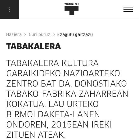
Hasiera
Guri buruz
ezagutu gaitzazu
TABAKALERA
TABAKALERA KULTURA
GARAIKIDEKO NAZIOARTEKO
ZENTRO BAT DA, DONOSTIAKO
TABAKO-FABRIKA ZAHARREAN
KOKATUA. LAU URTEKO
BIRMOLDAKETA-LANEN
ONDOREN, 2015EAN IREKI
ZITUEN ATEAK.