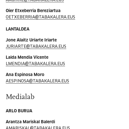
AAGIRRE@TABAKALERA.EUS
Oier Etxeberria Bereziartua
OETXEBERRIA@TABAKALERA.EUS
LANTALDEA
Jone Alaitz Uriarte Iriarte
JURIARTE@TABAKALERA.EUS
Laida Mendia Vicente
LMENDIA@TABAKALERA.EUS
Ana Espinosa Moro
AESPINOSA@TABAKALERA.EUS
Medialab
ARLO BURUA
Arantza Mariskal Balerdi
AMARISKAL@TABAKALERA.EUS