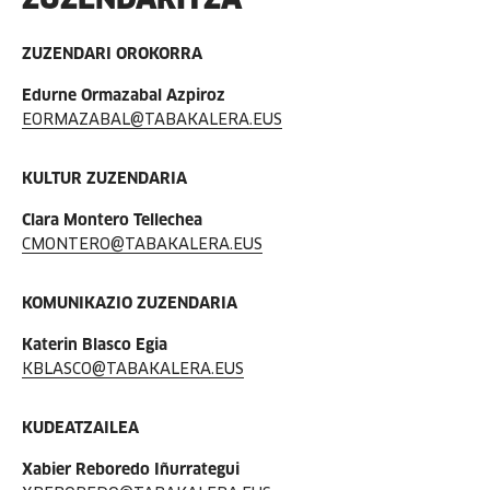
ZUZENDARI OROKORRA
Edurne Ormazabal Azpiroz
EORMAZABAL@TABAKALERA.EUS
KULTUR ZUZENDARIA
Clara Montero Tellechea
CMONTERO@TABAKALERA.EUS
KOMUNIKAZIO ZUZENDARIA
Katerin Blasco Egia
KBLASCO@TABAKALERA.EUS
KUDEATZAILEA
Xabier Reboredo Iñurrategui