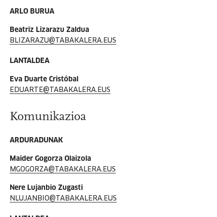
ARLO BURUA
Beatriz Lizarazu Zaldua
BLIZARAZU@TABAKALERA.EUS
LANTALDEA
Eva Duarte Cristóbal
EDUARTE@TABAKALERA.EUS
Komunikazioa
ARDURADUNAK
Maider Gogorza Olaizola
MGOGORZA@TABAKALERA.EUS
Nere Lujanbio Zugasti
NLUJANBIO@TABAKALERA.EUS