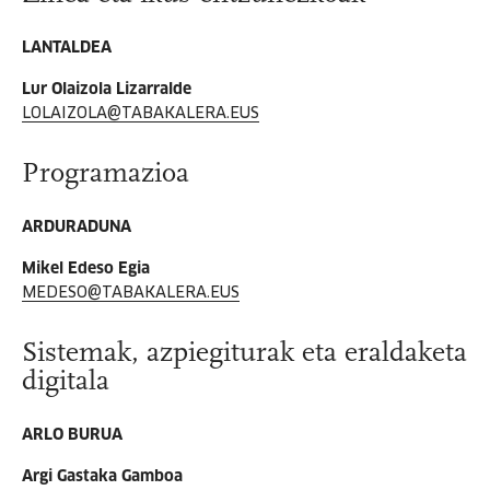
LANTALDEA
Lur Olaizola Lizarralde
LOLAIZOLA@TABAKALERA.EUS
Programazioa
ARDURADUNA
Mikel Edeso Egia
MEDESO@TABAKALERA.EUS
Sistemak, azpiegiturak eta eraldaketa
digitala
ARLO BURUA
Argi Gastaka Gamboa