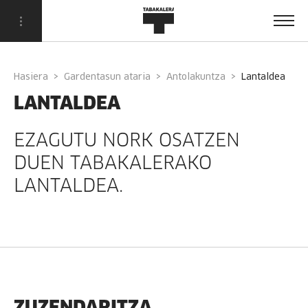
Hasiera
Gardentasun ataria
Antolakuntza
lantaldea
LANTALDEA
EZAGUTU NORK OSATZEN
DUEN TABAKALERAKO
LANTALDEA.
ZUZENDARITZA