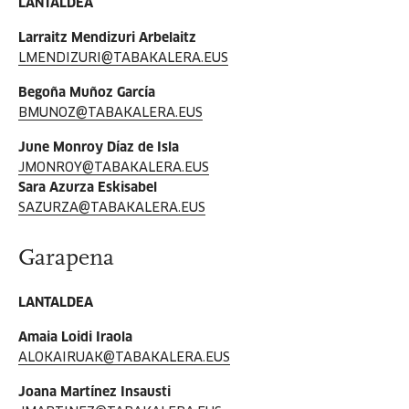
LANTALDEA
Larraitz Mendizuri Arbelaitz
LMENDIZURI@TABAKALERA.EUS
Begoña Muñoz García
BMUNOZ@TABAKALERA.EUS
June Monroy Díaz de Isla
JMONROY@TABAKALERA.EUS
Sara Azurza Eskisabel
SAZURZA@TABAKALERA.EUS
Garapena
LANTALDEA
Amaia Loidi Iraola
ALOKAIRUAK@TABAKALERA.EUS
Joana Martínez Insausti