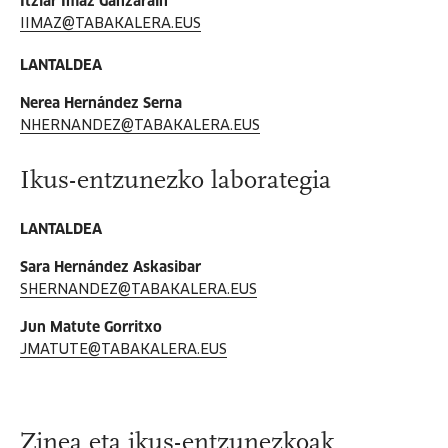
Itziar Imaz Ganzarain
IIMAZ@TABAKALERA.EUS
LANTALDEA
Nerea Hernández Serna
NHERNANDEZ@TABAKALERA.EUS
Ikus-entzunezko laborategia
LANTALDEA
Sara Hernández Askasibar
SHERNANDEZ@TABAKALERA.EUS
Jun Matute Gorritxo
JMATUTE@TABAKALERA.EUS
Zinea eta ikus-entzunezkoak