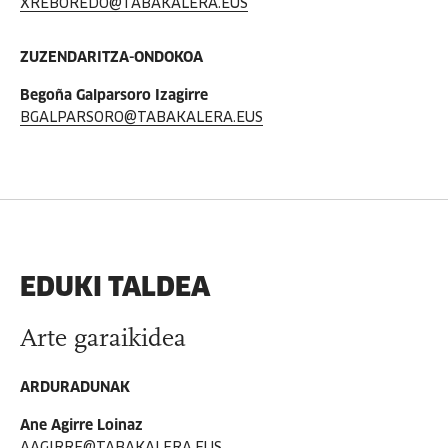
XREBOREDO@TABAKALERA.EUS
ZUZENDARITZA-ONDOKOA
Begoña Galparsoro Izagirre
BGALPARSORO@TABAKALERA.EUS
EDUKI TALDEA
Arte garaikidea
ARDURADUNAK
Ane Agirre Loinaz