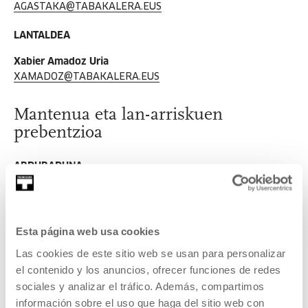
AGASTAKA@TABAKALERA.EUS
LANTALDEA
Xabier Amadoz Uria
XAMADOZ@TABAKALERA.EUS
Mantenua eta lan-arriskuen
prebentzioa
ARDURADUNA
Jose Maria Albarrán Valle
JMALBARRAN@TABAKALERA.EUS
Esta página web usa cookies
LANTALDEA
Las cookies de este sitio web se usan para personalizar
Garikoitz Zabaleta Larrañaga
el contenido y los anuncios, ofrecer funciones de redes
GZABALETA@TABAKALERA.EUS
sociales y analizar el tráfico. Además, compartimos
información sobre el uso que haga del sitio web con