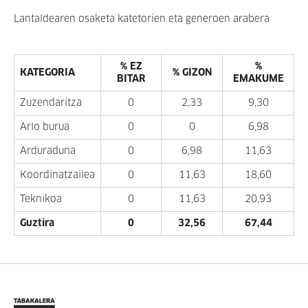
Lantaldearen osaketa katetorien eta generoen arabera
% EZ
%
KATEGORIA
% GIZON
BITAR
EMAKUME
Zuzendaritza
0
2,33
9,30
Arlo burua
0
0
6,98
Arduraduna
0
6,98
11,63
Koordinatzailea
0
11,63
18,60
Teknikoa
0
11,63
20,93
Guztira
0
32,56
67,44