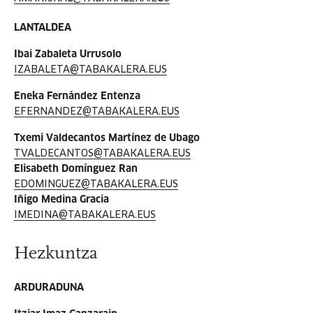
LANTALDEA
Ibai Zabaleta Urrusolo
IZABALETA@TABAKALERA.EUS
Eneka Fernández Entenza
EFERNANDEZ@TABAKALERA.EUS
Txemi Valdecantos Martínez de Ubago
TVALDECANTOS@TABAKALERA.EUS
Elisabeth Domínguez Ran
EDOMINGUEZ@TABAKALERA.EUS
Iñigo Medina Gracia
IMEDINA@TABAKALERA.EUS
Hezkuntza
ARDURADUNA