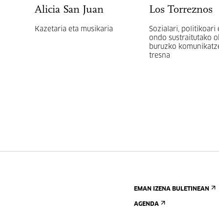
Alicia San Juan
Los Torreznos
Kazetaria eta musikaria
Sozialari, politikoari 
ondo sustraitutako o
buruzko komunikatz
tresna
EMAN IZENA BULETINEAN
AGENDA