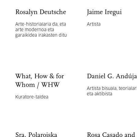
Rosalyn Deutsche
Jaime Iregui
Arte-historialaria da, eta
Artista
arte modernoa eta
garaikidea irakasten ditu
What, How & for
Daniel G. Andúja
Whom / WHW
Artista bisuala, teorialar
eta aktibista
Kuratore-taldea
Sra. Polaroiska
Rosa Casado and