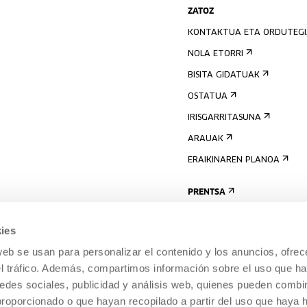
ZATOZ
KONTAKTUA ETA ORDUTEG
NOLA ETORRI
BISITA GIDATUAK
OSTATUA
IRISGARRITASUNA
ARAUAK
ERAIKINAREN PLANOA
PRENTSA
ies
web se usan para personalizar el contenido y los anuncios, ofrec
el tráfico. Además, compartimos información sobre el uso que ha
edes sociales, publicidad y análisis web, quienes pueden combin
proporcionado o que hayan recopilado a partir del uso que haya