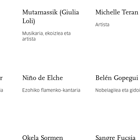
Mutamassik (Giulia
Michelle Teran
Loli)
Artista
Musikaria, ekoizlea eta
artista
r
Niño de Elche
Belén Gopegui
ia
Ezohiko flamenko-kantaria
Nobelagilea eta gidoi
Okela Sormen
Sangre Fucsia