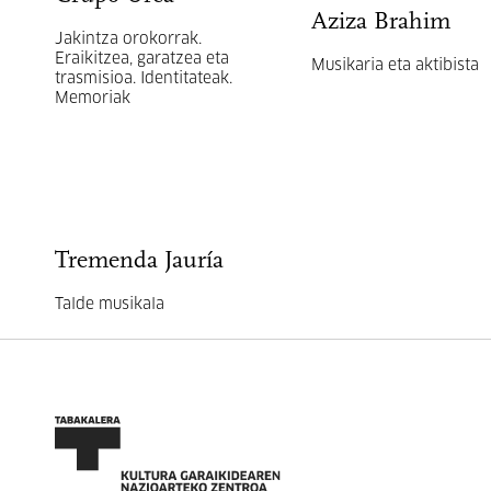
Aziza Brahim
Jakintza orokorrak.
Eraikitzea, garatzea eta
Musikaria eta aktibista
trasmisioa. Identitateak.
Memoriak
Tremenda Jauría
Talde musikala