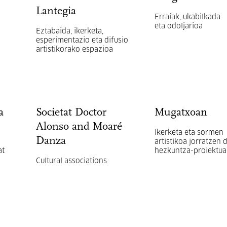
Lantegia
Erraiak, ukabilkada
eta odoljarioa
Eztabaida, ikerketa,
esperimentazio eta difusio
artistikorako espazioa
a
Societat Doctor
Mugatxoan
Alonso and Moaré
Ikerketa eta sormen
Danza
artistikoa jorratzen 
at
hezkuntza-proiektua
Cultural associations