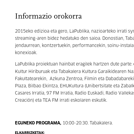
Informazio orokorra
2015eko edizioa eta gero, LaPublika, nazioarteko irrati 
streaming-aren bidez hedatuko den saioa. Donostian, Tab
jendaurrean, kontzertuekin, performancekin, soinu-instala
konexioak.
LaPublika proiektuan hainbat eragilek hartzen dute parte:
Kultur Hiriburuak eta Tabakalera Kultura Garaikidearen 
Fakultatearekin, Azkuna Zentroa, Filmin eta Dabadabareki
Plaza, Bilbao Ekintza, EHUKultura (Unibertsitate eta Zaba
Casares Irratia, 97 FM Irratia, Radio Euskadi, Radio Vallek
Creación) eta TEA FM irrati eskolaren eskutik.
EGUNEKO PROGRAMA,
10:00-20:30. Tabakalera.
ELKARRIZKETAK: