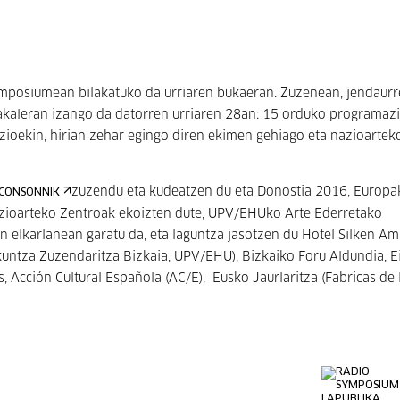
symposiumean bilakatuko da urriaren bukaeran. Zuzenean, jendaurr
akaleran izango da datorren urriaren 28an: 15 orduko programazi
zioekin, hirian zehar egingo diren ekimen gehiago eta nazioartek
zuzendu eta kudeatzen du eta Donostia 2016, Europa
CONSONNIK
Nazioarteko Zentroak ekoizten dute, UPV/EHUko Arte Ederretako
n elkarlanean garatu da, eta laguntza jasotzen du Hotel Silken A
lkuntza Zuzendaritza Bizkaia, UPV/EHU), Bizkaiko Foru Aldundia, Ei
as, Acción Cultural Española (AC/E), Eusko Jaurlaritza (Fabricas de 