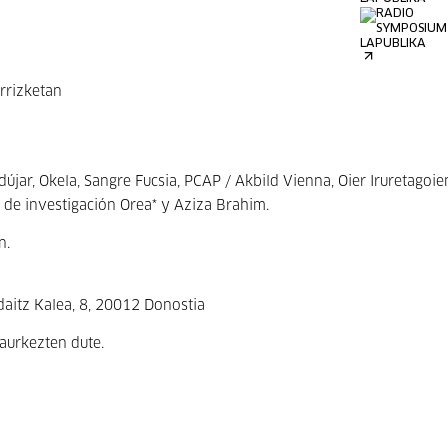
rrizketan
újar, Okela, Sangre Fucsia, PCAP / Akbild Vienna, Oier Iruretagoie
de investigación Orea* y Aziza Brahim.
n.
itz Kalea, 8, 20012 Donostia
aurkezten dute.