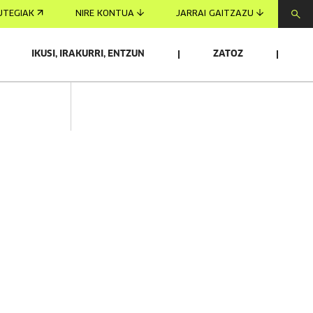
UTEGIAK
NIRE KONTUA
JARRAI GAITZAZU
IKUSI, IRAKURRI, ENTZUN
ZATOZ