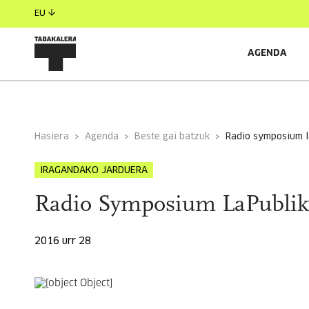
EU
AGENDA
INFORMAZIO OROKORRA
GONBIDATUAK
Hasiera
Agenda
Beste gai batzuk
radio symposium 
IRAGANDAKO JARDUERA
Radio Symposium LaPublik
2016 urr 28