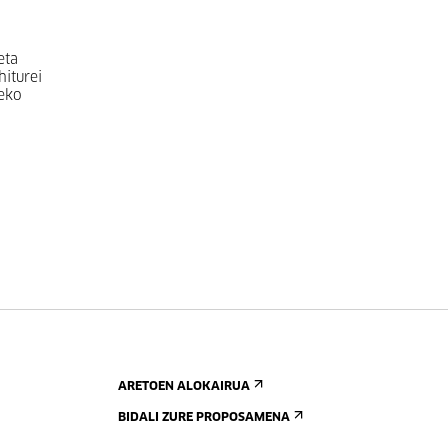
eta
hiturei
eko
ARETOEN ALOKAIRUA
BIDALI ZURE PROPOSAMENA