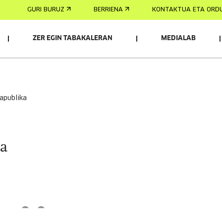
GURI BURUZ
BERRIENA
KONTAKTUA ETA ORD
ZER EGIN TABAKALERAN
MEDIALAB
lapublika
a