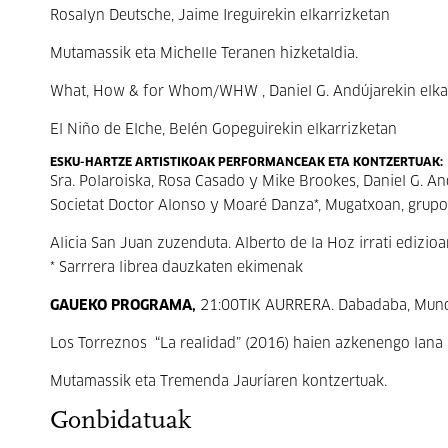
Rosalyn Deutsche, Jaime Ireguirekin elkarrizketan
Mutamassik eta Michelle Teranen hizketaldia.
What, How & for Whom/WHW , Daniel G. Andújarekin elka
El Niño de Elche, Belén Gopeguirekin elkarrizketan
ESKU-HARTZE ARTISTIKOAK PERFORMANCEAK ETA KONTZERTUAK:
Sra. Polaroiska, Rosa Casado y Mike Brookes, Daniel G. And
Societat Doctor Alonso y Moaré Danza*, Mugatxoan, grupo 
Alicia San Juan zuzenduta. Alberto de la Hoz irrati edizioa
* Sarrrera librea dauzkaten ekimenak
GAUEKO PROGRAMA,
21:00TIK AURRERA. Dabadaba, Munda
Los Torreznos “La realidad” (2016) haien azkenengo lana 
Mutamassik eta Tremenda Jauríaren kontzertuak.
Gonbidatuak