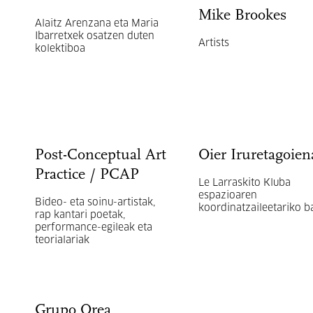
Mike Brookes
Alaitz Arenzana eta Maria
Ibarretxek osatzen duten
Artists
kolektiboa
Post-Conceptual Art
Oier Iruretagoien
Practice / PCAP
Le Larraskito Kluba
espazioaren
Bideo- eta soinu-artistak,
koordinatzaileetariko b
rap kantari poetak,
performance-egileak eta
teorialariak
Grupo Orea