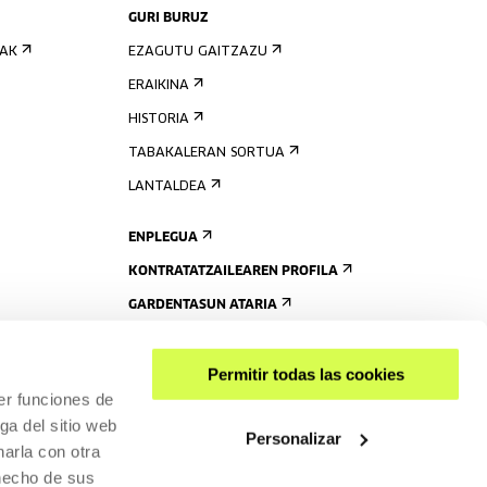
GURI BURUZ
IAK
EZAGUTU GAITZAZU
ERAIKINA
HISTORIA
TABAKALERAN SORTUA
LANTALDEA
ENPLEGUA
KONTRATATZAILEAREN PROFILA
GARDENTASUN ATARIA
Permitir todas las cookies
er funciones de
ga del sitio web
Personalizar
arla con otra
 hecho de sus
PARTEKATU