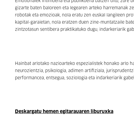
Emotionalek intimoena eta publikoena batzen ditu, zure b
gizarte baten baloreen eta legearen arteko harremanak zei
robotak eta emozioak, nola eratu zen euskal langileen pro
kapital-garaietan, nola eratzen duen zine-muntatzaile bate
zintzotasun sentibera praktikatuko dugu, indarkeriarik ga
Hainbat arlotako nazioarteko espezialistek honako arlo h
neurozientzia, psikologia, adimen artifiziala, jurisprudentzi
performancea, entsegua, soziologia eta indarkeriarik gab
Deskargatu hemen egitarauaren liburuxka