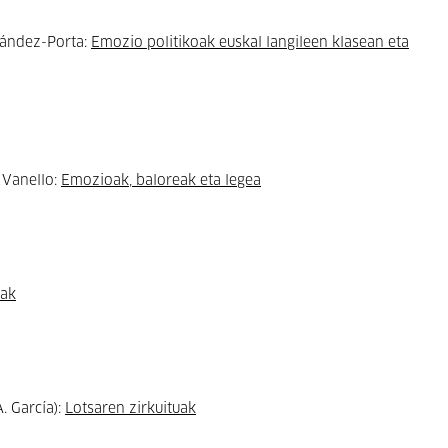
rnández-Porta:
Emozio politikoak euskal langileen klasean eta
 Vanello:
Emozioak, baloreak eta legea
iak
. García):
Lotsaren zirkuituak