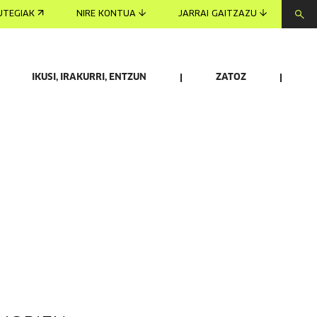
UTEGIAK
NIRE KONTUA
JARRAI GAITZAZU
IKUSI, IRAKURRI, ENTZUN
ZATOZ