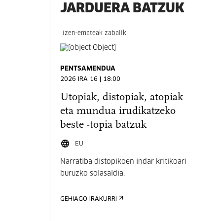
JARDUERA BATZUK
Izen-emateak zabalik
PENTSAMENDUA
2026 IRA 16 | 18:00
Utopiak, distopiak, atopiak
eta mundua irudikatzeko
beste -topia batzuk
EU
Narratiba distopikoen indar kritikoari
buruzko solasaldia.
GEHIAGO IRAKURRI