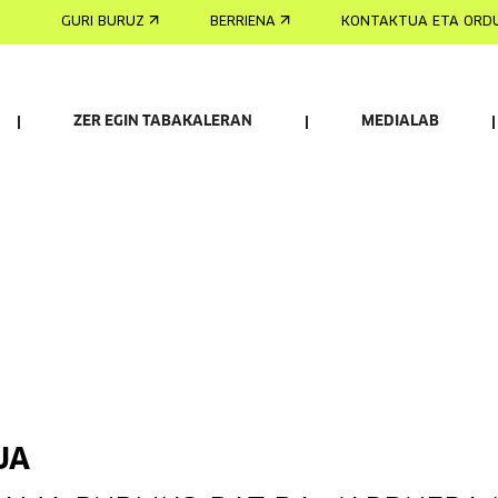
GURI BURUZ
BERRIENA
KONTAKTUA ETA ORD
ZER EGIN TABAKALERAN
MEDIALAB
UA