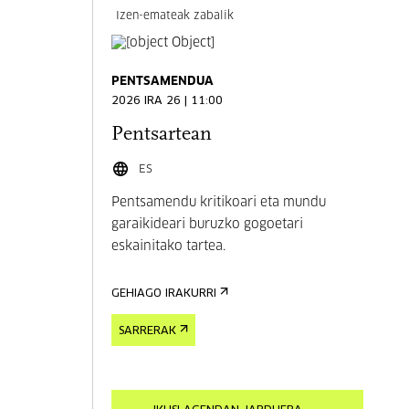
Izen-emateak zabalik
PENTSAMENDUA
2026 IRA 26 | 11:00
Pentsartean
ES
Pentsamendu kritikoari eta mundu
garaikideari buruzko gogoetari
eskainitako tartea.
GEHIAGO IRAKURRI
SARRERAK