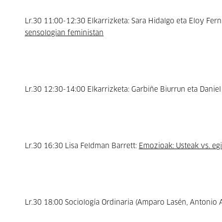
Lr.30 11:00-12:30 Elkarrizketa: Sara Hidalgo eta Eloy Fe
sensologian feministan
Lr.30 12:30-14:00 Elkarrizketa: Garbiñe Biurrun eta Daniel
Lr.30 16:30 Lisa Feldman Barrett:
Emozioak: Usteak vs. eg
Lr.30 18:00 Sociología Ordinaria (Amparo Lasén, Antonio A