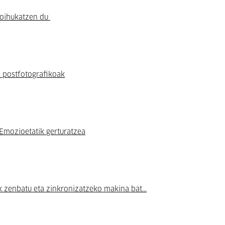
 oihukatzen du
 postfotografikoak
Emozioetatik gerturatzea
 zenbatu eta zinkronizatzeko makina bat...