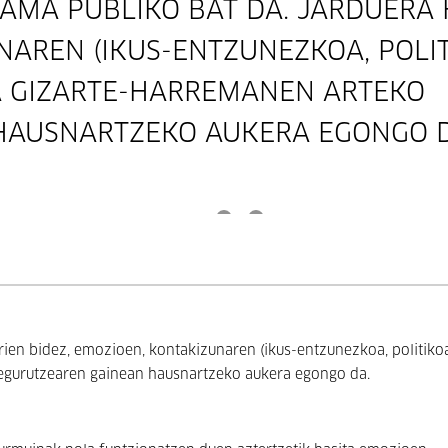
AMA PUBLIKO BAT DA. JARDUERA 
NAREN (IKUS-ENTZUNEZKOA, POLIT
A GIZARTE-HARREMANEN ARTEKO
HAUSNARTZEKO AUKERA EGONGO D
ien bidez, emozioen, kontakizunaren (ikus-entzunezkoa, politikoa
degurutzearen gainean hausnartzeko aukera egongo da.