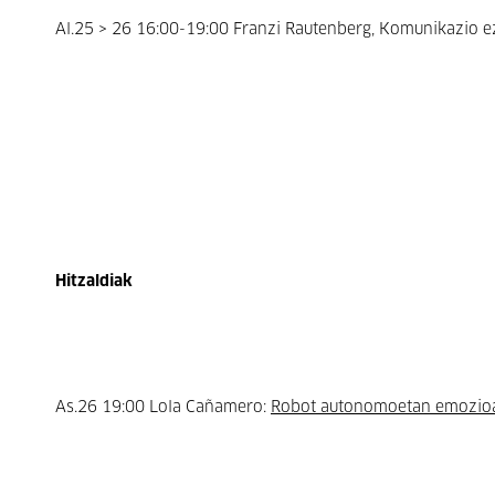
Al.25 > 26 16:00-19:00 Franzi Rautenberg, Komunikazio ez
Hitzaldiak
As.26 19:00 Lola Cañamero:
Robot autonomoetan emozioak