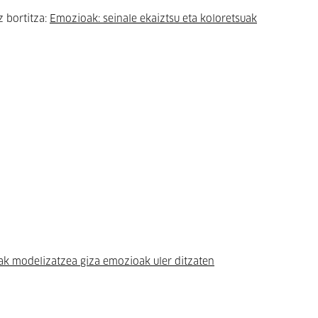
 bortitza:
Emozioak: seinale ekaiztsu eta koloretsuak
 modelizatzea giza emozioak uler ditzaten