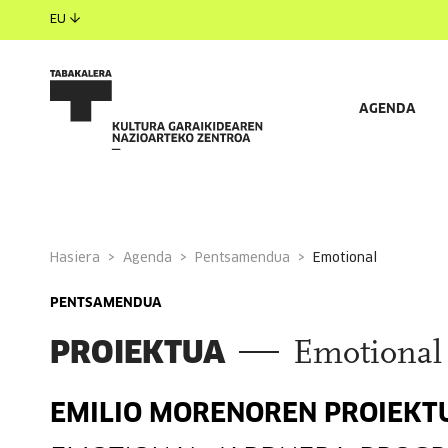
EU
AGENDA
Hasiera
Agenda
Pentsamendua
emotional
PENTSAMENDUA
PROIEKTUA
Emotional
EMILIO MORENOREN PROIEKT