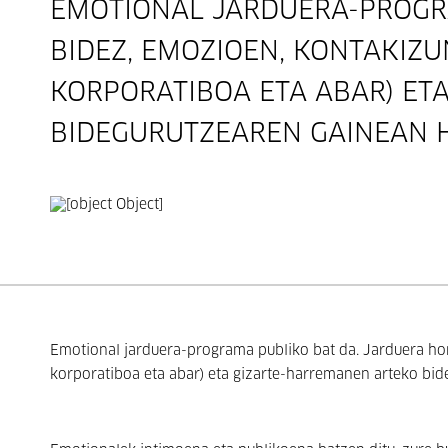
EMOTIONAL JARDUERA-PROGR
BIDEZ, EMOZIOEN, KONTAKIZU
KORPORATIBOA ETA ABAR) ET
BIDEGURUTZEAREN GAINEAN 
Emotional jarduera-programa publiko bat da. Jarduera hor
korporatiboa eta abar) eta gizarte-harremanen arteko bi