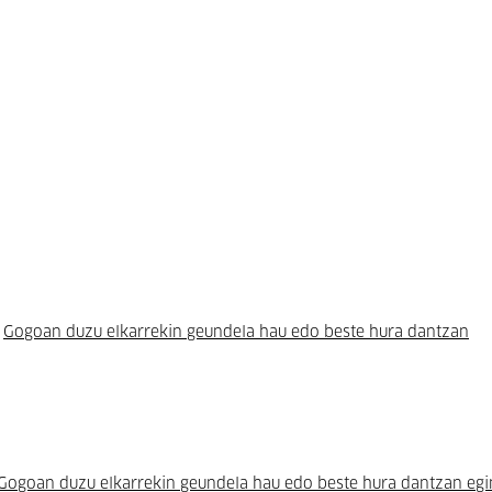
:
Gogoan duzu elkarrekin geundela hau edo beste hura dantzan
Gogoan duzu elkarrekin geundela hau edo beste hura dantzan egi