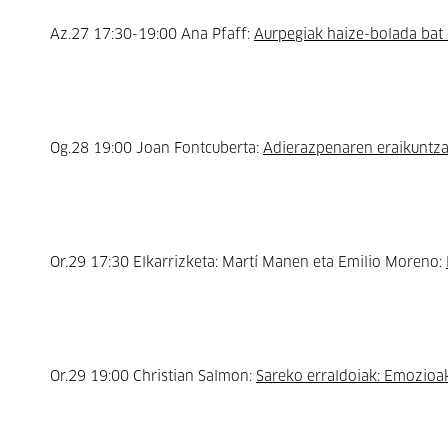
Az.27 17:30-19:00 Ana Pfaff:
Aurpegiak haize-bolada bat
Og.28 19:00 Joan Fontcuberta:
Adierazpenaren eraikuntza
Or.29 17:30 Elkarrizketa: Martí Manen eta Emilio Moreno:
Or.29 19:00 Christian Salmon:
Sareko erraldoiak: Emozioak