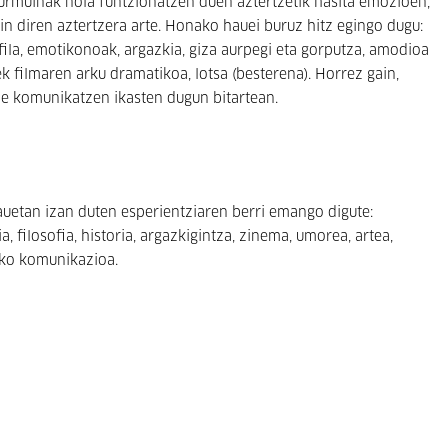
urmuinak nola funtzionatzen duen aztertzetik hasita emozioen,
n diren aztertzera arte. Honako hauei buruz hitz egingo dugu:
fila, emotikonoak, argazkia, giza aurpegi eta gorputza, amodioa
k filmaren arku dramatikoa, lotsa (besterena). Horrez gain,
be komunikatzen ikasten dugun bitartean.
auetan izan duten esperientziaren berri emango digute:
a, filosofia, historia, argazkigintza, zinema, umorea, artea,
eko komunikazioa.