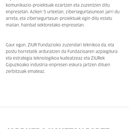
komunikazio-proiektuak ezartzen eta zuzentzen ditu
enpresetan. Azken 5 urteetan, zibersegurtasunean jarri du
arreta, eta zibersegurtasun-proiektuak egin ditu estatu
mailan, hainbat sektoretako enpresetan.
Gaur egun, ZIUR Fundazioko zuzendari teknikoa da, eta
postu horretatik arduratzen da Fundazioaren azpiegitura
eta estrategia teknologikoa kudeatzeaz eta ZIURek
Gipuzkoako industria-enpresen eskura jartzen dituen
zerbitzuak emateaz.