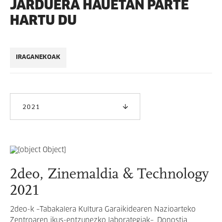
JARDUERA HAUETAN PARTE
HARTU DU
IRAGANEKOAK
2021
2deo, Zinemaldia & Technology
2021
2deo-k –Tabakalera Kultura Garaikidearen Nazioarteko
Zentroaren ikus-entzunezko laborategiak–, Donostia