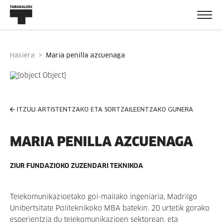
Hasiera
maria penilla azcuenaga
ITZULI ARTISTENTZAKO ETA SORTZAILEENTZAKO GUNERA
MARIA PENILLA AZCUENAGA
ZIUR FUNDAZIOKO ZUZENDARI TEKNIKOA
Telekomunikazioetako goi-mailako ingeniaria, Madrilgo
Unibertsitate Politeknikoko MBA batekin. 20 urtetik gorako
esperientzia du telekomunikazioen sektorean, eta