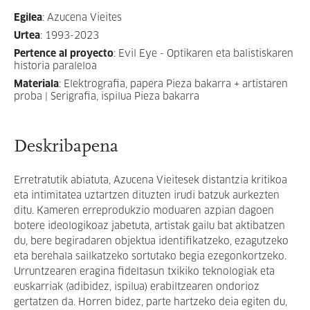
Egilea
:
Azucena Vieites
Urtea
:
1993-2023
Pertence al proyecto
:
Evil Eye - Optikaren eta balistiskaren
historia paraleloa
Materiala
:
Elektrografia, papera Pieza bakarra + artistaren
proba | Serigrafia, ispilua Pieza bakarra
Deskribapena
Erretratutik abiatuta, Azucena Vieitesek distantzia kritikoa
eta intimitatea uztartzen dituzten irudi batzuk aurkezten
ditu. Kameren erreprodukzio moduaren azpian dagoen
botere ideologikoaz jabetuta, artistak gailu bat aktibatzen
du, bere begiradaren objektua identifikatzeko, ezagutzeko
eta berehala sailkatzeko sortutako begia ezegonkortzeko.
Urruntzearen eragina fideltasun txikiko teknologiak eta
euskarriak (adibidez, ispilua) erabiltzearen ondorioz
gertatzen da. Horren bidez, parte hartzeko deia egiten du,