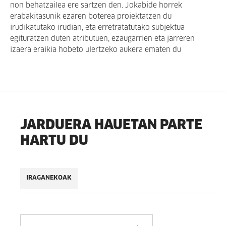
non behatzailea ere sartzen den. Jokabide horrek
erabakitasunik ezaren boterea proiektatzen du
irudikatutako irudian, eta erretratatutako subjektua
egituratzen duten atributuen, ezaugarrien eta jarreren
izaera eraikia hobeto ulertzeko aukera ematen du
JARDUERA HAUETAN PARTE
HARTU DU
IRAGANEKOAK