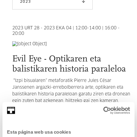
2023
2023 URT 28 - 2023 EKA 04 | 12:00-14:00 | 16:00 -
20:00
Evil Eye - Optikaren eta
balistikaren historia paraleloa
“Izpi bisualaren” metaforatik Pierre Jules César
Janssenen argazki-errebolberrera arte, optikaren eta
balistikaren historia paraleloan garatu ziren eta dronean
egin zuten bat azkenean, hiltzeko gai zen kameran.
GEHIAGO IRAKURRI
Esta página web usa cookies