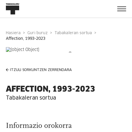
Hasiera
Guri buruz
Tabakaleran sortua
affection, 1993-2023
ITZULI SORKUNTZEN ZERRENDARA
AFFECTION, 1993-2023
Tabakaleran sortua
Informazio orokorra