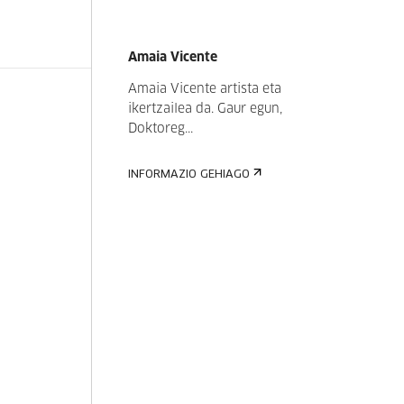
Amaia Vicente
Amaia Vicente artista eta
ikertzailea da. Gaur egun,
Doktoreg...
INFORMAZIO GEHIAGO