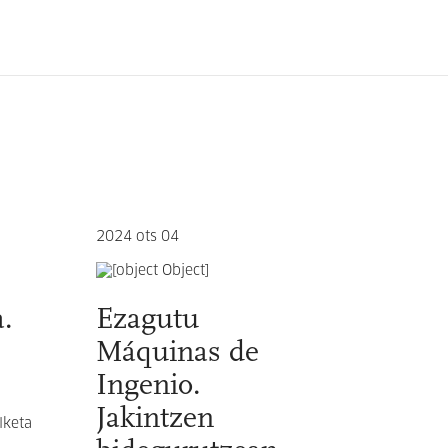
2024 ots 04
.
Ezagutu
Máquinas de
Ingenio.
Jakintzen
lketa