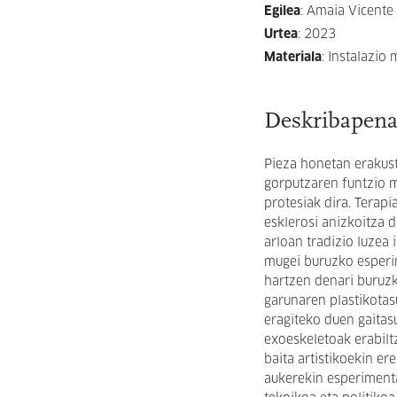
Egilea
:
Amaia Vicente
Urtea
:
2023
Materiala
:
Instalazio 
Deskribapen
Pieza honetan erakus
gorputzaren funtzio 
protesiak dira. Terapi
esklerosi anizkoitza 
arloan tradizio luzea
mugei buruzko esperi
hartzen denari buruzk
garunaren plastikota
eragiteko duen gaitas
exoeskeletoak erabilt
baita artistikoekin e
aukerekin esperimenta