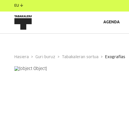
EU
AGENDA
Hasiera
Guri buruz
Tabakaleran sortua
exografías