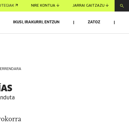
UTEGIAK
NIRE KONTUA
JARRAI GAITZAZU
IKUSI, IRAKURRI, ENTZUN
ZATOZ
ZERRENDARA
ÍAS
unduta
rokorra