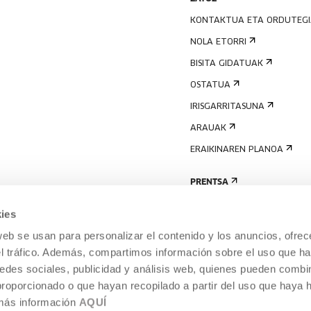
KONTAKTUA ETA ORDUTEG
NOLA ETORRI
BISITA GIDATUAK
OSTATUA
IRISGARRITASUNA
ARAUAK
ERAIKINAREN PLANOA
PRENTSA
ies
web se usan para personalizar el contenido y los anuncios, ofrec
el tráfico. Además, compartimos información sobre el uso que ha
edes sociales, publicidad y análisis web, quienes pueden combin
proporcionado o que hayan recopilado a partir del uso que haya
 más información
AQUÍ