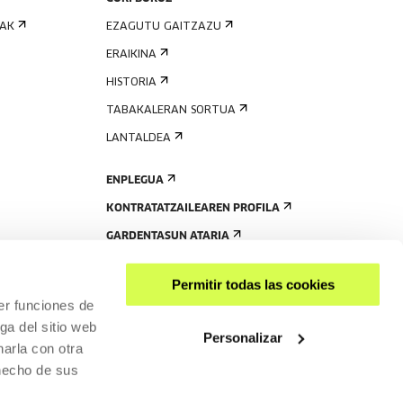
IAK
EZAGUTU GAITZAZU
ERAIKINA
HISTORIA
TABAKALERAN SORTUA
LANTALDEA
ENPLEGUA
KONTRATATZAILEAREN PROFILA
GARDENTASUN ATARIA
Permitir todas las cookies
er funciones de
ga del sitio web
Personalizar
arla con otra
 hecho de sus
PARTEKATU