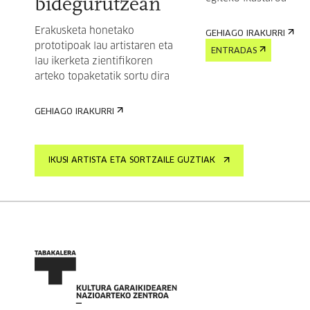
bidegurutzean
Erakusketa honetako
GEHIAGO IRAKURRI
prototipoak lau artistaren eta
ENTRADAS
lau ikerketa zientifikoren
arteko topaketatik sortu dira
GEHIAGO IRAKURRI
IKUSI ARTISTA ETA SORTZAILE GUZTIAK