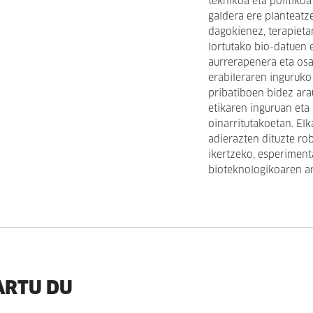
teknikoa eta politiko
galdera ere planteatze
dagokienez, terapieta
lortutako bio-datuen e
aurrerapenera eta os
erabileraren inguruko 
pribatiboen bidez ara
etikaren inguruan et
oinarritutakoetan. El
adierazten dituzte rob
ikertzeko, esperiment
bioteknologikoaren a
ARTU DU