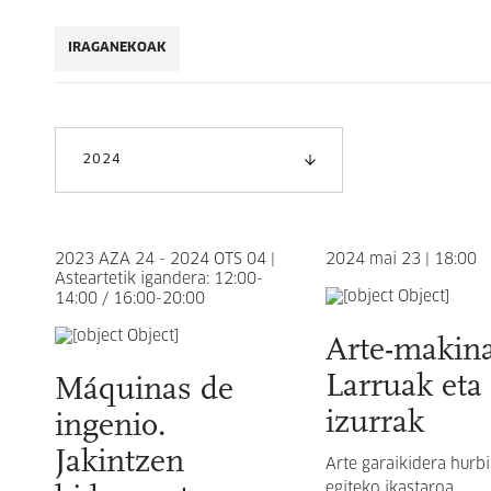
IRAGANEKOAK
2024
2023 AZA 24 - 2024 OTS 04 |
2024 mai 23 | 18:00
Asteartetik igandera: 12:00-
14:00 / 16:00-20:00
Arte-makina
Larruak eta
Máquinas de
izurrak
ingenio.
Jakintzen
Arte garaikidera hurbi
egiteko ikastaroa