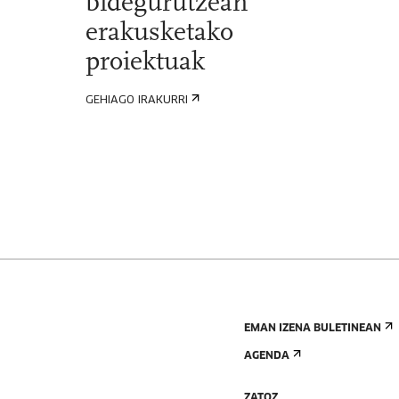
bidegurutzean
erakusketako
proiektuak
GEHIAGO IRAKURRI
EMAN IZENA BULETINEAN
AGENDA
ZATOZ