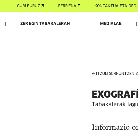
GURI BURUZ
BERRIENA
KONTAKTUA ETA ORD
ZER EGIN TABAKALERAN
MEDIALAB
ITZULI SORKUNTZEN 
EXOGRAF
Tabakalerak lag
Informazio o