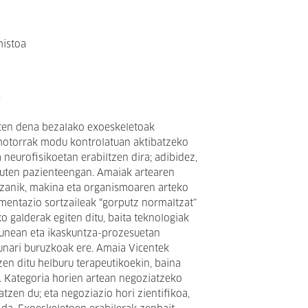
mistoa
a
ten dena bezalako exoeskeletoak
motorrak modu kontrolatuan aktibatzeko
a neurofisikoetan erabiltzen dira; adibidez,
duten pazienteengan. Amaiak artearen
 izanik, makina eta organismoaren arteko
mentazio sortzaileak “gorputz normaltzat”
o galderak egiten ditu, baita teknologiak
sunean eta ikaskuntza-prozesuetan
unari buruzkoak ere. Amaia Vicentek
zen ditu helburu terapeutikoekin, baina
re. Kategoria horien artean negoziatzeko
tzen du; eta negoziazio hori zientifikoa,