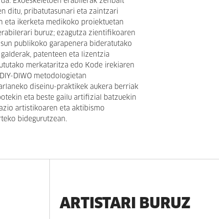
a da. Exoeskeletoen erabilerak zenbait
n ditu, pribatutasunari eta zaintzari
n eta ikerketa medikoko proiektuetan
rabilerari buruz; ezagutza zientifikoaren
asun publikoko garapenera bideratutako
galderak, patenteen eta lizentzia
ututako merkataritza edo Kode irekiaren
a DIY-DIWO metodologietan
karlaneko diseinu-praktikek aukera berriak
otekin eta beste gailu artifizial batzuekin
azio artistikoaren eta aktibismo
rteko bidegurutzean.
ARTISTARI BURUZ