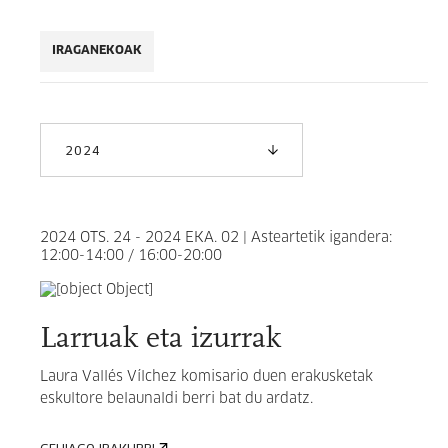
IRAGANEKOAK
2024
2024 OTS. 24 - 2024 EKA. 02 | Asteartetik igandera:
12:00-14:00 / 16:00-20:00
Larruak eta izurrak
Laura Vallés Vílchez
komisario duen erakusketak
eskultore belaunaldi berri bat du ardatz.