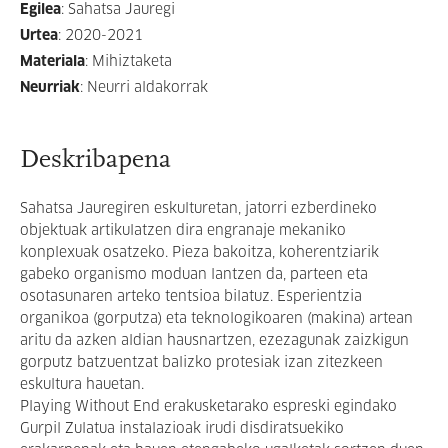
Egilea
:
Sahatsa Jauregi
Urtea
:
2020-2021
Materiala
:
Mihiztaketa
Neurriak
:
Neurri aldakorrak
Deskribapena
Sahatsa Jauregiren eskulturetan, jatorri ezberdineko
objektuak artikulatzen dira engranaje mekaniko
konplexuak osatzeko. Pieza bakoitza, koherentziarik
gabeko organismo moduan lantzen da, parteen eta
osotasunaren arteko tentsioa bilatuz. Esperientzia
organikoa (gorputza) eta teknologikoaren (makina) artean
aritu da azken aldian hausnartzen, ezezagunak zaizkigun
gorputz batzuentzat balizko protesiak izan zitezkeen
eskultura hauetan.
Playing Without End erakusketarako espreski egindako
Gurpil Zulatua instalazioak irudi disdiratsuekiko