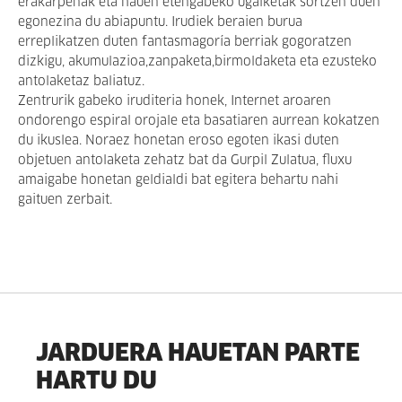
erakarpenak eta hauen etengabeko ugalketak sortzen duen
egonezina du abiapuntu. Irudiek beraien burua
erreplikatzen duten fantasmagoría berriak gogoratzen
dizkigu, akumulazioa,zanpaketa,birmoldaketa eta ezusteko
antolaketaz baliatuz.
Zentrurik gabeko iruditeria honek, Internet aroaren
ondorengo espiral orojale eta basatiaren aurrean kokatzen
du ikuslea. Noraez honetan eroso egoten ikasi duten
objetuen antolaketa zehatz bat da Gurpil Zulatua, fluxu
amaigabe honetan geldialdi bat egitera behartu nahi
gaituen zerbait.
JARDUERA HAUETAN PARTE
HARTU DU