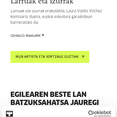
Larruak eta izurrak
Larruak eta izurrak
erakusketa,
Laura Vallés Vílchez
komisario duena, euskal eskultura garaikidean
barneratuko da.
GEHIAGO IRAKURRI
IKUSI ARTISTA ETA SORTZAILE GUZTIAK
EGILEAREN BESTE LAN
BATZUKSAHATSA JAUREGI