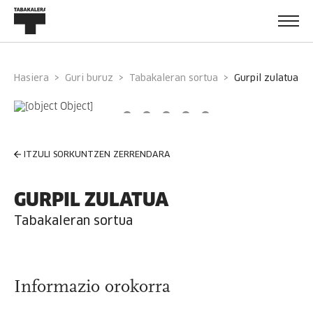
Hasiera
Guri buruz
Tabakaleran sortua
gurpil zulatua
ITZULI SORKUNTZEN ZERRENDARA
GURPIL ZULATUA
Tabakaleran sortua
Informazio orokorra