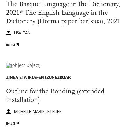
The Basque Language in the Dictionary,
2021* The English Language in the
Dictionary (Horma paper bertsioa), 2021
LISA TAN
IKUSI
ZINEA ETA IKUS-ENTZUNEZKOAK
Outline for the Bonding (extended
installation)
MICHELLE-MARIE LETELIER
IKUSI