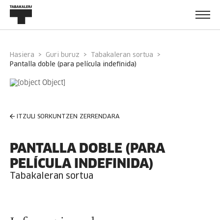
Hasiera
Guri buruz
Tabakaleran sortua
pantalla doble (para película indefinida)
ITZULI SORKUNTZEN ZERRENDARA
PANTALLA DOBLE (PARA
PELÍCULA INDEFINIDA)
Tabakaleran sortua