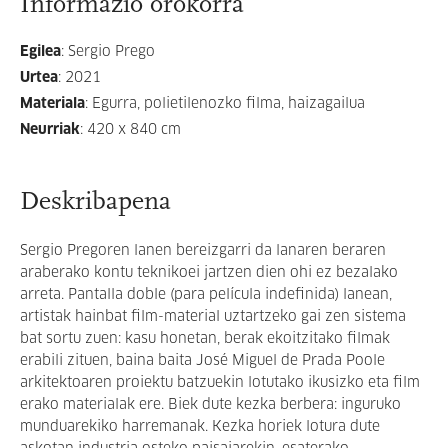
Informazio orokorra
Egilea
:
Sergio Prego
Urtea
:
2021
Materiala
:
Egurra, polietilenozko filma, haizagailua
Neurriak
:
420 x 840 cm
Deskribapena
Sergio Pregoren lanen bereizgarri da lanaren beraren
araberako kontu teknikoei jartzen dien ohi ez bezalako
arreta. Pantalla doble (para película indefinida) lanean,
artistak hainbat film-material uztartzeko gai zen sistema
bat sortu zuen: kasu honetan, berak ekoitzitako filmak
erabili zituen, baina baita José Miguel de Prada Poole
arkitektoaren proiektu batzuekin lotutako ikusizko eta film
erako materialak ere. Biek dute kezka berbera: inguruko
munduarekiko harremanak. Kezka horiek lotura dute