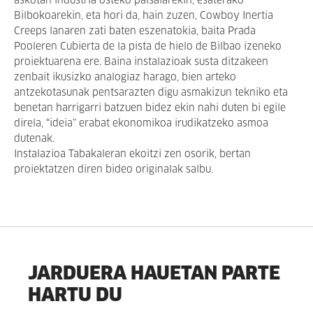
askotan industria osteko paisaiarekin, esaterako
Bilbokoarekin, eta hori da, hain zuzen, Cowboy Inertia
Creeps lanaren zati baten eszenatokia, baita Prada
Pooleren Cubierta de la pista de hielo de Bilbao izeneko
proiektuarena ere. Baina instalazioak susta ditzakeen
zenbait ikusizko analogiaz harago, bien arteko
antzekotasunak pentsarazten digu asmakizun tekniko eta
benetan harrigarri batzuen bidez ekin nahi duten bi egile
direla, “ideia” erabat ekonomikoa irudikatzeko asmoa
dutenak.
Instalazioa Tabakaleran ekoitzi zen osorik, bertan
proiektatzen diren bideo originalak salbu.
JARDUERA HAUETAN PARTE
HARTU DU